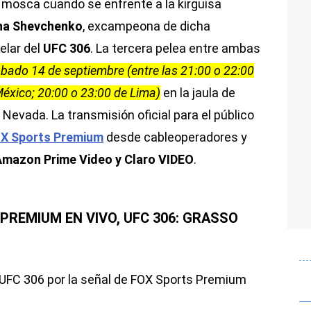
 mosca cuando se enfrente a la kirguisa
na Shevchenko
, excampeona de dicha
elar del
UFC 306
. La tercera pelea entre ambas
bado 14 de septiembre (entre las 21:00 o 22:00
éxico; 20:00 o 23:00 de Lima)
en la jaula de
Nevada. La transmisión oficial para el público
X Sports Premium
desde cableoperadores y
mazon Prime Video y Claro VIDEO
.
PREMIUM EN VIVO, UFC 306: GRASSO
 UFC 306 por la señal de FOX Sports Premium