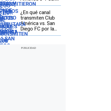
Diego FC por la
Video y Apps FOX
Leagues Cup 2026
 México (Android
¿En qué canal
transmiten Club
e iOS)
América vs. San
Diego FC por la
Leagues Cup 2026
en Estados Unidos
y México?