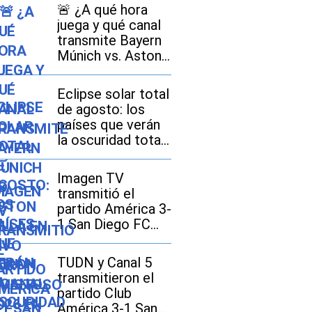
🚨​ ¿A qué hora
juega y qué canal
transmite Bayern
Múnich vs. Aston
Villa EN VIVO por
amistoso 2026 en
Eclipse solar total
México, Estados
de agosto: los
Unidos y España?
países que verán
la oscuridad total
y dónde se
disfrutará mejor
Imagen TV
transmitió el
reaming
partido América 3-
1 San Diego FC
por la Leagues
Cup 2026
TUDN y Canal 5
transmitieron el
partido Club
América 3-1 San
n Prime Video,