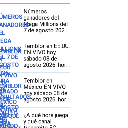
Números
ganadores del
Mega Millions del
7 de agosto 2026:
mira los
resultados del
Temblor en EE.UU.
sorteo con
EN VIVO hoy,
jackpot de $70
sábado 08 de
millones en EE.UU.
agosto 2026: hora
exacta, magnitud y
dónde fue el
Temblor en
epicentro del
México EN VIVO
último sismo
hoy sábado 08 de
agosto 2026: hora
exacta, magnitud y
dónde fue el
¿A qué hora juega
epicentro del
y qué canal
último
transmite FC