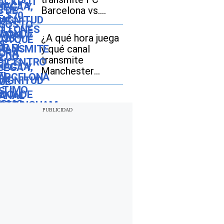
Barcelona vs.
Nottingham
Forest EN VIVO
¿A qué hora juega
hoy por amistoso
y qué canal
2026?
transmite
Manchester
United vs. PSG EN
VIVO hoy por
amistoso 2026 en
España, México y
EE.UU.?