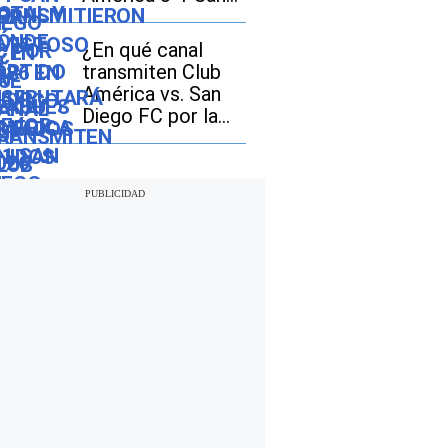
Diego FC por la
Leagues Cup 2026
¿En qué canal
transmiten Club
América vs. San
Diego FC por la
Leagues Cup 2026
en Estados Unidos
y México?