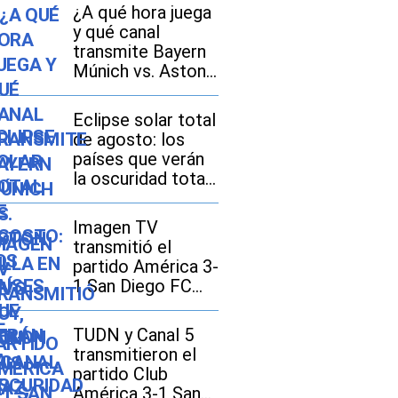
¿A qué hora juega
y qué canal
transmite Bayern
Múnich vs. Aston
Villa EN VIVO hoy,
con Luis Díaz, por
Eclipse solar total
amistoso 2026 en
de agosto: los
México, Estados
países que verán
Unidos y España?
la oscuridad total
y dónde se
disfrutará mejor
Imagen TV
transmitió el
partido América 3-
1 San Diego FC
por la Leagues
Cup 2026
TUDN y Canal 5
transmitieron el
partido Club
América 3-1 San