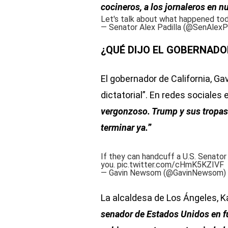
cocineros, a los jornaleros en 
Let's talk about what happened to
— Senator Alex Padilla (@SenAlexP
¿QUÉ DIJO EL GOBERNADO
El gobernador de California, G
dictatorial”. En redes sociales 
vergonzoso. Trump y sus tropas 
terminar ya.
”
If they can handcuff a U.S. Senator 
you.
pic.twitter.com/cHmK5KZIVF
— Gavin Newsom (@GavinNewsom)
La alcaldesa de Los Ángeles, 
senador de Estados Unidos en f