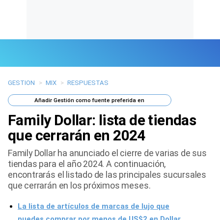
GESTION
>
MIX
>
RESPUESTAS
Últimas Noticias
Añadir
Gestión
como fuente preferida en
Mi Bolsillo
Family Dollar: lista de tiendas
Respuestas
que cerrarán en 2024
Family Dollar ha anunciado el cierre de varias de sus
Gente
tiendas para el año 2024. A continuación,
encontrarás el listado de las principales sucursales
Vida Laboral
que cerrarán en los próximos meses.
Tendencias Mix
La lista de artículos de marcas de lujo que
Sports
puedes comprar por menos de US$2 en Dollar