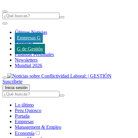
Últimas Noticias
Empresas G
Empresas
G de Gestión
Finanzas Personales
Newsletters
Mundial 2026
Suscríbete
Inicia sesión
Lo último
Peru Quiosco
Portada
Empresas
Management & Empleo
Economía