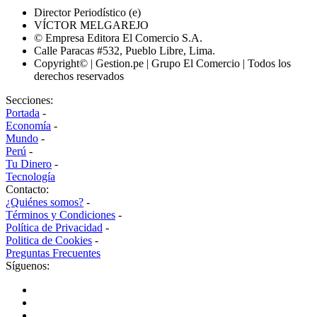
Director Periodístico (e)
VÍCTOR MELGAREJO
© Empresa Editora El Comercio S.A.
Calle Paracas #532, Pueblo Libre, Lima.
Copyright© | Gestion.pe | Grupo El Comercio | Todos los
derechos reservados
Secciones:
Portada
-
Economía
-
Mundo
-
Perú
-
Tu Dinero
-
Tecnología
Contacto:
¿Quiénes somos?
-
Términos y Condiciones
-
Política de Privacidad
-
Politica de Cookies
-
Preguntas Frecuentes
Síguenos: