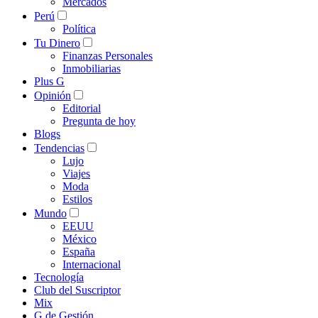
Mercados
Perú
Política
Tu Dinero
Finanzas Personales
Inmobiliarias
Plus G
Opinión
Editorial
Pregunta de hoy
Blogs
Tendencias
Lujo
Viajes
Moda
Estilos
Mundo
EEUU
México
España
Internacional
Tecnología
Club del Suscriptor
Mix
G de Gestión