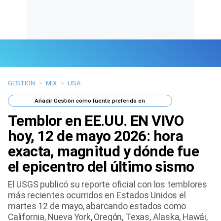
GESTION
>
MIX
>
USA
Últimas Noticias
Añadir
Gestión
como fuente preferida en
Mi Bolsillo
Temblor en EE.UU. EN VIVO
Respuestas
hoy, 12 de mayo 2026: hora
exacta, magnitud y dónde fue
Gente
el epicentro del último sismo
Vida Laboral
El USGS publicó su reporte oficial con los temblores
más recientes ocurridos en Estados Unidos el
Tendencias Mix
martes 12 de mayo, abarcando estados como
California, Nueva York, Oregón, Texas, Alaska, Hawái,
Sports