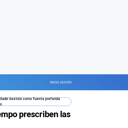
INICIA SESIÓN
ñadir
Gestión
como fuente preferida
n
empo prescriben las