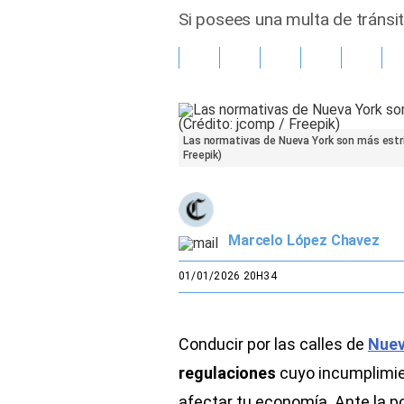
Si posees una multa de tránsi
Gente
Vida Laboral
Tendencias Mix
Las normativas de Nueva York son más estric
Freepik)
Sports
Marcelo López Chavez
01/01/2026 20H34
Conducir por las calles de
Nuev
regulaciones
cuyo incumplimie
afectar tu economía. Ante la p