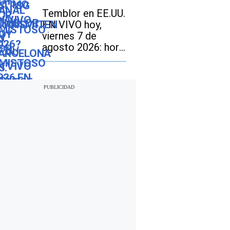
hoy por amistoso
Temblor en EE.UU.
en EE.UU., México
EN VIVO hoy,
y España?
viernes 7 de
agosto 2026: hora
exacta, magnitud y
dónde fue el
epicentro del
último sismo