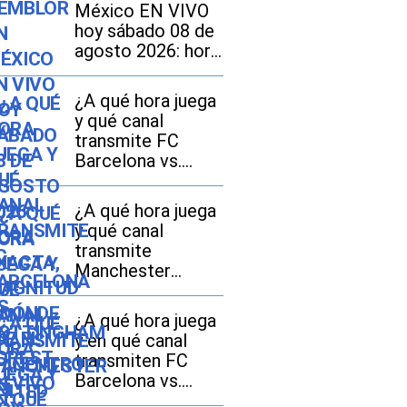
México EN VIVO
hoy sábado 08 de
agosto 2026: hora
exacta, magnitud y
dónde fue el
¿A qué hora juega
epicentro del
y qué canal
último
transmite FC
Barcelona vs.
Nottingham
Forest EN VIVO
¿A qué hora juega
hoy por amistoso
y qué canal
2026?
transmite
Manchester
United vs. PSG EN
VIVO hoy por
¿A qué hora juega
amistoso 2026 en
y en qué canal
España, México y
transmiten FC
EE.UU.?
Barcelona vs.
Udinese EN VIVO