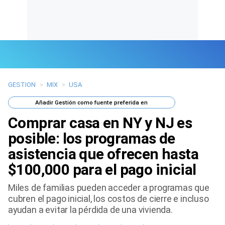
GESTION
>
MIX
>
USA
Últimas Noticias
Añadir
Gestión
como fuente preferida en
Mi Bolsillo
Comprar casa en NY y NJ es
Respuestas
posible: los programas de
asistencia que ofrecen hasta
Gente
$100,000 para el pago inicial
Vida Laboral
Miles de familias pueden acceder a programas que
cubren el pago inicial, los costos de cierre e incluso
Tendencias Mix
ayudan a evitar la pérdida de una vivienda.
Sports