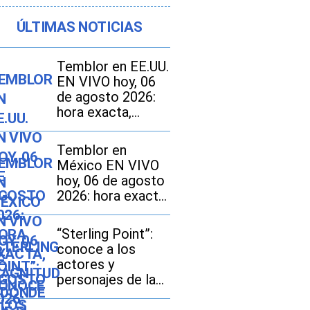
ÚLTIMAS NOTICIAS
Temblor en EE.UU.
EN VIVO hoy, 06
de agosto 2026:
hora exacta,
magnitud y dónde
fue el epicentro
Temblor en
del último sismo
México EN VIVO
hoy, 06 de agosto
2026: hora exacta,
magnitud y dónde
fue el epicentro
“Sterling Point”:
del último sismo
conoce a los
actores y
personajes de la
nueva serie de