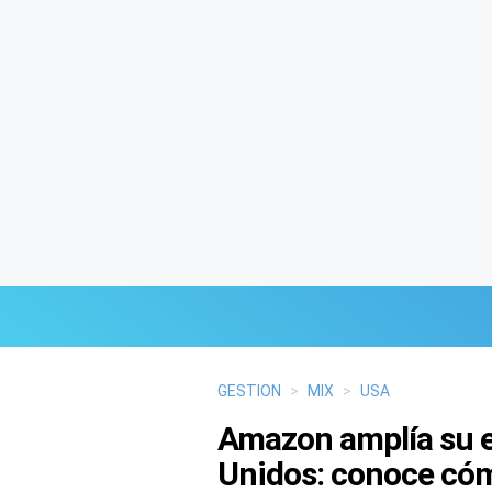
Últimas Noticias
GESTION
>
MIX
>
USA
Amazon amplía su e
Mi Bolsillo
Unidos: conoce có
Respuestas