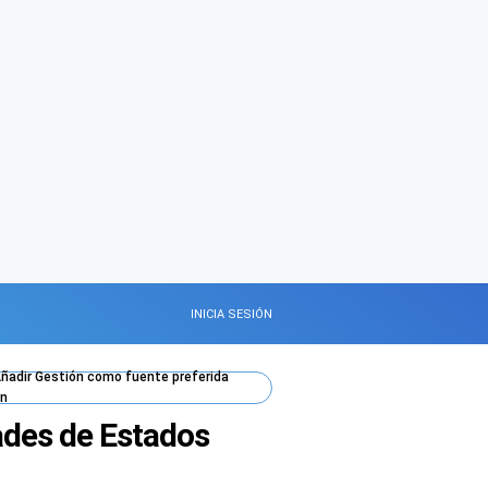
INICIA SESIÓN
ñadir
Gestión
como fuente preferida
n
ades de Estados