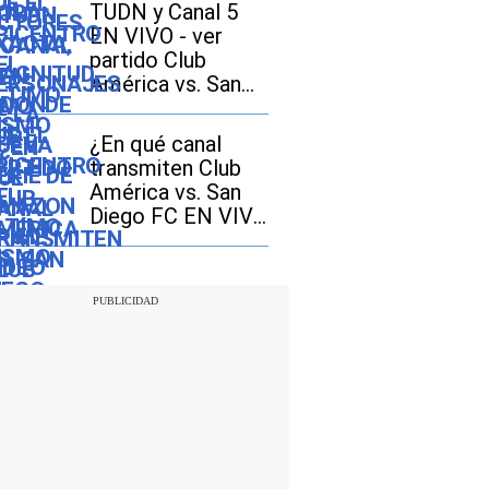
Amazon Prime
TUDN y Canal 5
Video
EN VIVO - ver
partido Club
América vs. San
Diego FC GRATIS
en TV abierta
¿En qué canal
transmiten Club
América vs. San
Diego FC EN VIVO
hoy por la
Leagues Cup 2026
en Estados Unidos
y México?