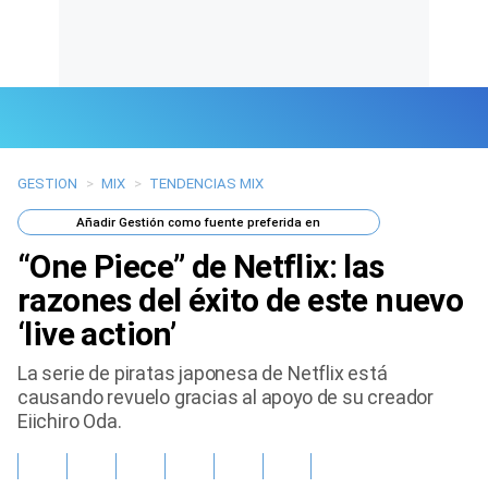
GESTION
>
MIX
>
TENDENCIAS MIX
Últimas Noticias
Añadir
Gestión
como fuente preferida en
Mi Bolsillo
“One Piece” de Netflix: las
Respuestas
razones del éxito de este nuevo
‘live action’
Gente
La serie de piratas japonesa de Netflix está
Vida Laboral
causando revuelo gracias al apoyo de su creador
Eiichiro Oda.
Tendencias Mix
Sports