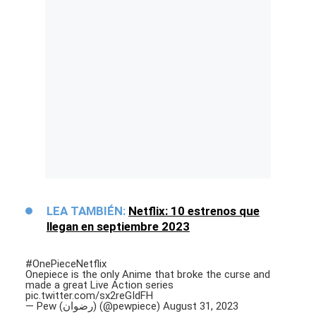
LEA TAMBIÉN:
Netflix: 10 estrenos que
llegan en septiembre 2023
#OnePieceNetflix
Onepiece is the only Anime that broke the curse and
made a great Live Action series
pic.twitter.com/sx2reGIdFH
— Pew (رضوان) (@pewpiece)
August 31, 2023