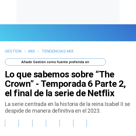
GESTION
>
MIX
>
TENDENCIAS MIX
Últimas Noticias
Añadir
Gestión
como fuente preferida en
Mi Bolsillo
Lo que sabemos sobre “The
Respuestas
Crown” - Temporada 6 Parte 2,
el final de la serie de Netflix
Gente
La serie centrada en la historia de la reina Isabel II se
Vida Laboral
despide de manera definitiva en el 2023.
Tendencias Mix
Sports