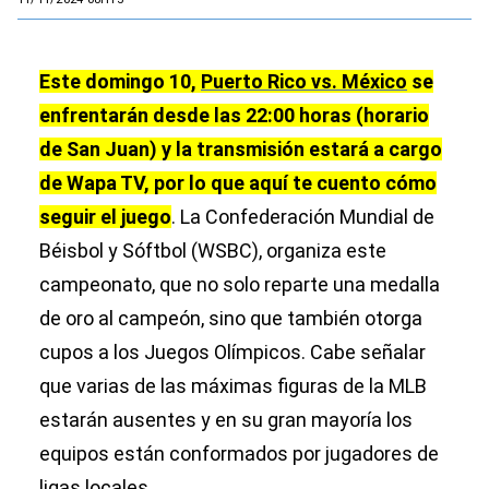
Este domingo 10,
Puerto Rico vs. México
se
enfrentarán desde las 22:00 horas (horario
de San Juan) y la transmisión estará a cargo
de Wapa TV, por lo que aquí te cuento cómo
seguir el juego
. La Confederación Mundial de
Béisbol y Sóftbol (WSBC), organiza este
campeonato, que no solo reparte una medalla
de oro al campeón, sino que también otorga
cupos a los Juegos Olímpicos. Cabe señalar
que varias de las máximas figuras de la MLB
estarán ausentes y en su gran mayoría los
equipos están conformados por jugadores de
ligas locales.