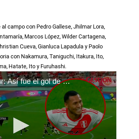
 al campo con Pedro Gallese, Jhilmar Lora,
tamaría, Marcos López, Wilder Cartagena,
hristian Cueva, Gianluca Lapadula y Paolo
oria con Nakamura, Taniguchi, Itakura, Ito,
, Hatate, Ito y Furuhashi.
Perú vs. Corea del Sur: Así fue el gol de Bryan Reyna tras asistencia de Paolo Guerrero