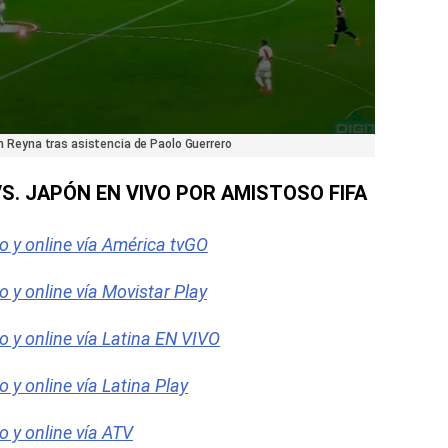
yan Reyna tras asistencia de Paolo Guerrero
VS. JAPÓN EN VIVO POR AMISTOSO FIFA
vo y online vía América tvGO
o y online vía Movistar Play
vo y online vía Latina EN VIVO
o y online vía Latina Play
o y online vía ATV