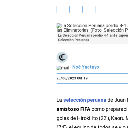
Gente
Vida Laboral
La Selección Peruana perdió 4-1 ante Japón 
Tendencias Mix
Selección Peruana)
Sports
Noé Yactayo
20/06/2023 08H19
La
selección peruana
de Juan R
amistoso FIFA
como preparació
goles de Hiroki Ito (22′), Kaoru
(74′), el equipo de todos se vi