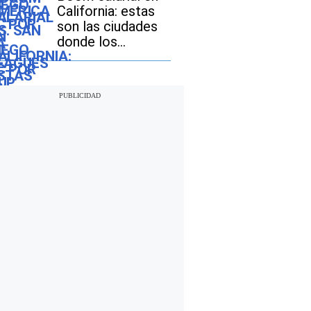
y México?
California: estas
son las ciudades
donde los
ingresos crecen
más rápido que la
inflación