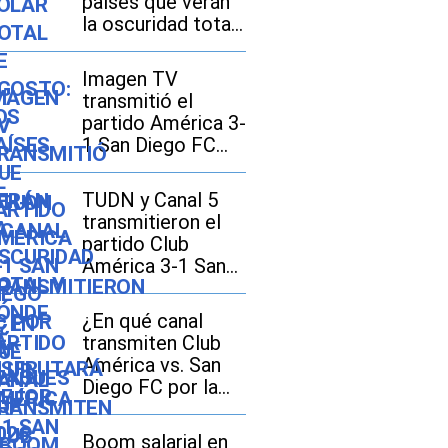
países que verán
la oscuridad total
y dónde se
disfrutará mejor
Imagen TV
transmitió el
partido América 3-
1 San Diego FC
por la Leagues
Cup 2026
TUDN y Canal 5
transmitieron el
partido Club
América 3-1 San
Diego FC por la
Leagues Cup 2026
¿En qué canal
transmiten Club
América vs. San
Diego FC por la
Leagues Cup 2026
en Estados Unidos
Boom salarial en