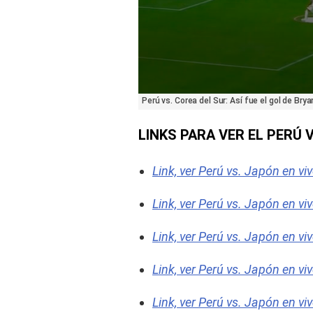
0
Perú vs. Corea del Sur: Así fue el gol de Br
seconds
of
23
LINKS PARA VER EL PERÚ 
seconds
Volume
90%
Link, ver Perú vs. Japón en vi
Link, ver Perú vs. Japón en viv
Link, ver Perú vs. Japón en vi
Link, ver Perú vs. Japón en viv
Link, ver Perú vs. Japón en viv