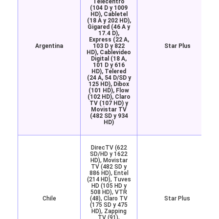
Telecentro
(104 D y 1009
HD), Cabletel
(18 A y 202 HD),
Gigared (46 A y
17.4 D),
Express (22 A,
Argentina
103 D y 822
Star Plus
HD), Cablevideo
Digital (18 A,
101 D y 616
HD), Telered
(24 A, 54 D/SD y
125 HD), Dibox
(101 HD), Flow
(102 HD), Claro
TV (107 HD) y
Movistar TV
(482 SD y 934
HD)
DirecTV (622
SD/HD y 1622
HD), Movistar
TV (482 SD y
886 HD), Entel
(214 HD), Tuves
HD (105 HD y
508 HD), VTR
Chile
(48), Claro TV
Star Plus
(175 SD y 475
HD), Zapping
TV (91),