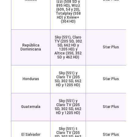
Izzi (508 SD y
895 HD), Wizz
(609, 54 y 20),
Totalplay (558
HD) y Xview+
(304 HD)
Sky (551), Claro
TV (205 SD, 302
República
SD, 662 HD y
Star Plus
Dominicana
1205 HD) y
Altice (350, 352
SD y 462 HD)
Sky (551) y
Claro TV (205
Honduras
Star Plus
SD, 302 SD, 662
HD y 1205 HD)
Sky (551) y
Claro TV (205
Guatemala
Star Plus
SD, 302 SD, 662
HD y 1205 HD)
Sky (551) t
Claro TV (205
El Salvador
Star Plus
SD, 302 SD, 662