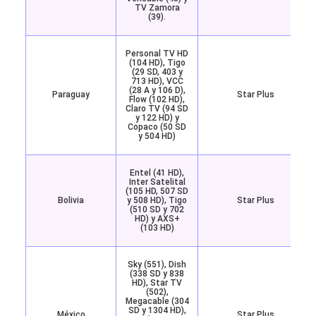
TV Zamora
(39).
Personal TV HD
(104 HD), Tigo
(29 SD, 403 y
713 HD), VCC
(28 A y 106 D),
Paraguay
Star Plus
Flow (102 HD),
Claro TV (94 SD
y 122 HD) y
Copaco (50 SD
y 504 HD)
Entel (41 HD),
Inter Satelital
(105 HD, 507 SD
Bolivia
y 508 HD), Tigo
Star Plus
(510 SD y 702
HD) y AXS+
(103 HD)
Sky (551), Dish
(338 SD y 838
HD), Star TV
(502),
Megacable (304
SD y 1304 HD),
México
Star Plus