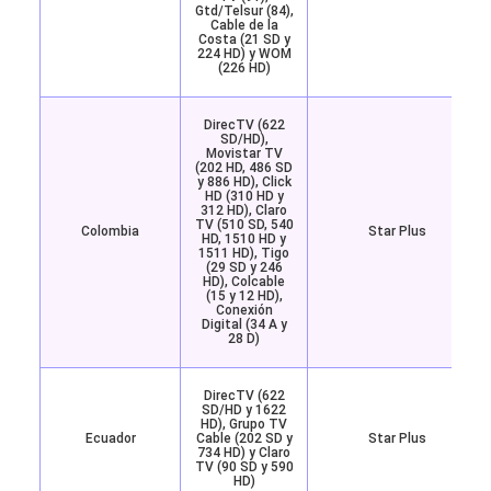
Gtd/Telsur (84),
Cable de la
Costa (21 SD y
224 HD) y WOM
(226 HD)
DirecTV (622
SD/HD),
Movistar TV
(202 HD, 486 SD
y 886 HD), Click
HD (310 HD y
312 HD), Claro
TV (510 SD, 540
Colombia
Star Plus
HD, 1510 HD y
1511 HD), Tigo
(29 SD y 246
HD), Colcable
(15 y 12 HD),
Conexión
Digital (34 A y
28 D)
DirecTV (622
SD/HD y 1622
HD), Grupo TV
Ecuador
Cable (202 SD y
Star Plus
734 HD) y Claro
TV (90 SD y 590
HD)