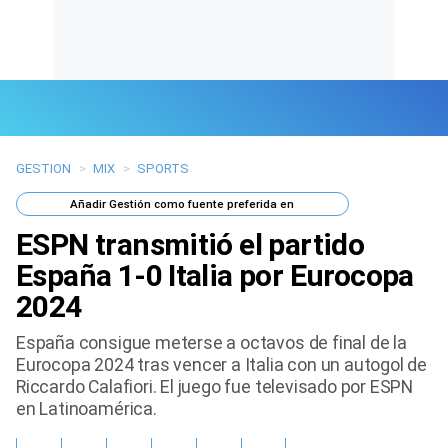
GESTION
>
MIX
>
SPORTS
Últimas Noticias
Añadir
Gestión
como fuente preferida en
Mi Bolsillo
ESPN transmitió el partido
Respuestas
España 1-0 Italia por Eurocopa
2024
Gente
España consigue meterse a octavos de final de la
Vida Laboral
Eurocopa 2024 tras vencer a Italia con un autogol de
Riccardo Calafiori. El juego fue televisado por ESPN
Tendencias Mix
en Latinoamérica.
Sports