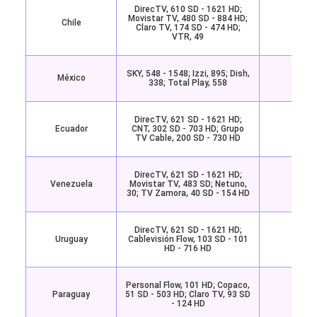
DirecTV, 610 SD - 1621 HD;
Movistar TV, 480 SD - 884 HD;
Chile
Star
Claro TV, 174 SD - 474 HD;
VTR, 49
SKY, 548 - 1548; Izzi, 895; Dish,
México
Star
338; Total Play, 558
DirecTV, 621 SD - 1621 HD;
Ecuador
CNT, 302 SD - 703 HD; Grupo
Star
TV Cable, 200 SD - 730 HD
DirecTV, 621 SD - 1621 HD;
Venezuela
Movistar TV, 483 SD; Netuno,
Star
30; TV Zamora, 40 SD - 154 HD
DirecTV, 621 SD - 1621 HD;
Uruguay
Cablevisión Flow, 103 SD - 101
Star
HD - 716 HD
Personal Flow, 101 HD; Copaco,
Paraguay
51 SD - 503 HD; Claro TV, 93 SD
Star
- 124 HD