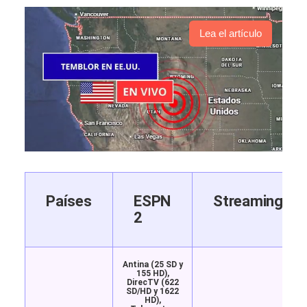
Lea el artículo
Países
ESPN
Streaming
2
Antina (25 SD y
155 HD),
DirecTV (622
SD/HD y 1622
HD),