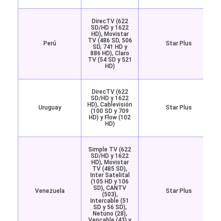
DirecTV (622
SD/HD y 1622
HD), Movistar
TV (486 SD, 506
Perú
Star Plus
SD, 741 HD y
886 HD), Claro
TV (54 SD y 521
HD)
DirecTV (622
SD/HD y 1622
HD), Cablevisión
Uruguay
Star Plus
(100 SD y 709
HD) y Flow (102
HD)
Simple TV (622
SD/HD y 1622
HD), Movistar
TV (485 SD),
Inter Satelital
(105 HD y 106
SD), CANTV
Venezuela
Star Plus
(503),
Intercable (51
SD y 56 SD),
Netuno (28),
Vencable (43) y