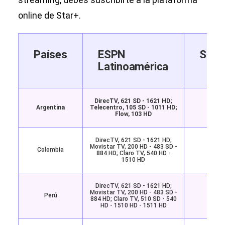
online de Star+.
Países
ESPN
Stre
Latinoamérica
DirecTV, 621 SD - 1621 HD;
Argentina
Telecentro, 105 SD - 1011 HD;
Star
Flow, 103 HD
DirecTV, 621 SD - 1621 HD;
Movistar TV, 200 HD - 483 SD -
Colombia
Star
884 HD; Claro TV, 540 HD -
1510 HD
DirecTV, 621 SD - 1621 HD;
Movistar TV, 200 HD - 483 SD -
Perú
Star
884 HD; Claro TV, 510 SD - 540
HD - 1510 HD - 1511 HD