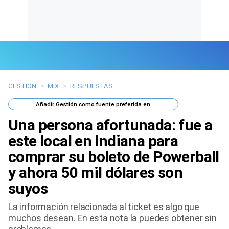
GESTION
>
MIX
>
RESPUESTAS
Últimas Noticias
Añadir
Gestión
como fuente preferida en
Mi Bolsillo
Una persona afortunada: fue a
Respuestas
este local en Indiana para
comprar su boleto de Powerball
Gente
y ahora 50 mil dólares son
Vida Laboral
suyos
Tendencias Mix
La información relacionada al ticket es algo que
muchos desean. En esta nota la puedes obtener sin
Sports