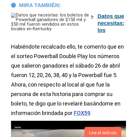
MIRA TAMBIÉN:
Datos que
necesitas:
los
boletos de
Powerball
Habiéndote recalcado ello, te comento que en
ganadores
el sorteo Powerball Double Play los números
de $150
que salieron ganadores el sábado 26 de abril
mil y $50
mil fueron
fueron 12, 20, 26, 38, 40 y la Powerball fue 5.
vendidos
Ahora, con respecto al local al que fue la
en estos
locales en
persona de esta historia para comprar su
Kentucky
boleto, te digo que lo revelaré basándome en
información brindada por
FOX59
.
Lea el artículo