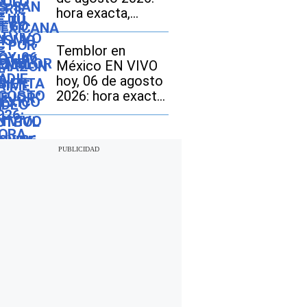
hora exacta,
magnitud y dónde
fue el epicentro
Temblor en
del último sismo
México EN VIVO
hoy, 06 de agosto
2026: hora exacta,
magnitud y dónde
fue el epicentro
del último sismo