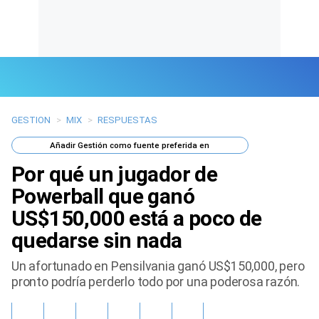
GESTION
>
MIX
>
RESPUESTAS
Últimas Noticias
Añadir
Gestión
como fuente preferida en
Mi Bolsillo
Por qué un jugador de
Respuestas
Powerball que ganó
US$150,000 está a poco de
Gente
quedarse sin nada
Vida Laboral
Un afortunado en Pensilvania ganó US$150,000, pero
pronto podría perderlo todo por una poderosa razón.
Tendencias Mix
Sports