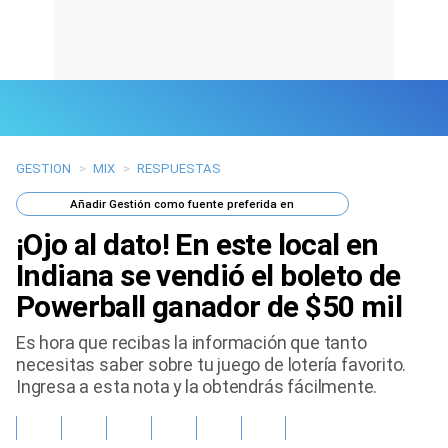
GESTION
>
MIX
>
RESPUESTAS
Últimas Noticias
Añadir
Gestión
como fuente preferida en
Mi Bolsillo
¡Ojo al dato! En este local en
Respuestas
Indiana se vendió el boleto de
Powerball ganador de $50 mil
Gente
Es hora que recibas la información que tanto
Vida Laboral
necesitas saber sobre tu juego de lotería favorito.
Ingresa a esta nota y la obtendrás fácilmente.
Tendencias Mix
Sports