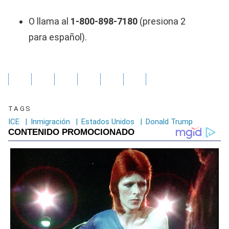
O llama al
1-800-898-7180
(presiona 2
para español).
TAGS
ICE
|
Inmigración
|
Estados Unidos
|
Donald Trump