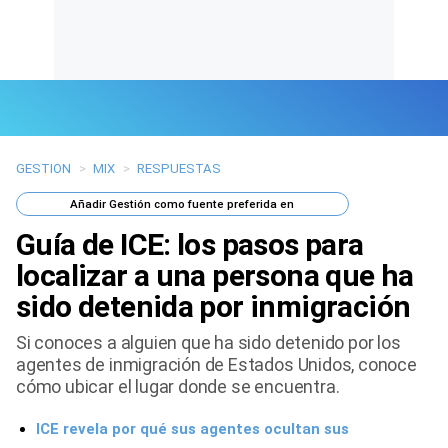
GESTION
>
MIX
>
RESPUESTAS
Últimas Noticias
Añadir
Gestión
como fuente preferida en
Mi Bolsillo
Guía de ICE: los pasos para
Respuestas
localizar a una persona que ha
sido detenida por inmigración
Gente
Si conoces a alguien que ha sido detenido por los
Vida Laboral
agentes de inmigración de Estados Unidos, conoce
cómo ubicar el lugar donde se encuentra.
Tendencias Mix
ICE revela por qué sus agentes ocultan sus
Sports