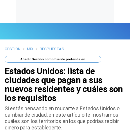
GESTION
>
MIX
>
RESPUESTAS
Últimas Noticias
Añadir
Gestión
como fuente preferida en
Mi Bolsillo
Estados Unidos: lista de
Respuestas
ciudades que pagan a sus
nuevos residentes y cuáles son
Gente
los requisitos
Vida Laboral
Si estás pensando en mudarte a Estados Unidos o
cambiar de ciudad, en este artículo te mostramos
Tendencias Mix
cuáles son los territorios en los que podrías recibir
dinero para establecerte.
Sports