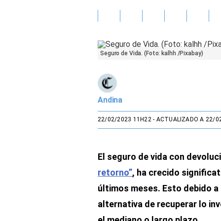
Gente
Vida Laboral
Seguro de Vida. (Foto: kalhh /Pixabay)
Tendencias Mix
Sports
Andina
22/02/2023 11H22
- ACTUALIZADO A 22/0
El seguro de vida con devolu
retorno”
, ha crecido signific
últimos meses. Esto debido a 
alternativa de recuperar lo in
el mediano o largo plazo.