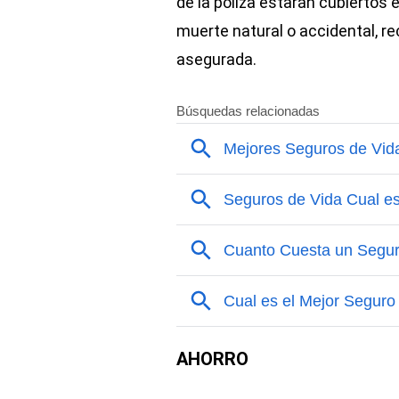
de la póliza estarán cubiertos 
muerte natural o accidental, r
asegurada.
AHORRO