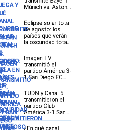
transmite Bayern
Múnich vs. Aston
Villa EN VIVO hoy,
con Luis Díaz, por
Eclipse solar total
amistoso 2026 en
de agosto: los
México, Estados
países que verán
Unidos y España?
la oscuridad total
y dónde se
disfrutará mejor
Imagen TV
transmitió el
partido América 3-
1 San Diego FC
por la Leagues
Cup 2026
TUDN y Canal 5
transmitieron el
partido Club
América 3-1 San
Diego FC por la
Leagues Cup 2026
¿En qué canal