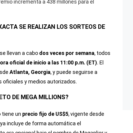
premio incrementa a 438 millones para el
XACTA SE REALIZAN LOS SORTEOS DE
se llevan a cabo
dos veces por semana
, todos
ora oficial de inicio a las 11:00 p.m. (ET)
. El
esde
Atlanta, Georgia
, y puede seguirse a
s oficiales y medios autorizados.
ETO DE MEGA MILLIONS?
o tiene un
precio fijo de US$5
, vigente desde
 ya incluye de forma automática el
te era opcional bajo el nombre de Megaplier y