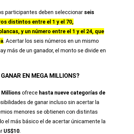
los participantes deben seleccionar
seis
s distintos entre el 1 y el 70,
lancas, y un número entre el 1 y el 24, que
da
. Acertar los seis números en un mismo
 hay más de un ganador, el monto se divide en
 GANAR EN MEGA MILLIONS?
Millions
ofrece
hasta nueve categorías de
sibilidades de ganar incluso sin acertar la
mios menores se obtienen con distintas
o el más básico el de acertar únicamente la
ar
US$10
.