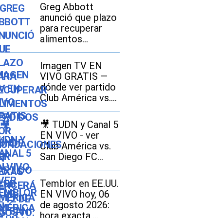
Greg Abbott
anunció que plazo
para recuperar
alimentos
perdidos por
inundaciones en
Imagen TV EN
Texas vencerá el
VIVO GRATIS —
12 de agosto:
dónde ver partido
cómo realizar el
Club América vs.
trámite si soy
San Diego FC por
beneficiario de
señal abierta y
SNAP
🎥 TUDN y Canal 5
Fútbol Online
EN VIVO - ver
Club América vs.
San Diego FC
GRATIS en TV
abierta
Temblor en EE.UU.
EN VIVO hoy, 06
de agosto 2026:
hora exacta,