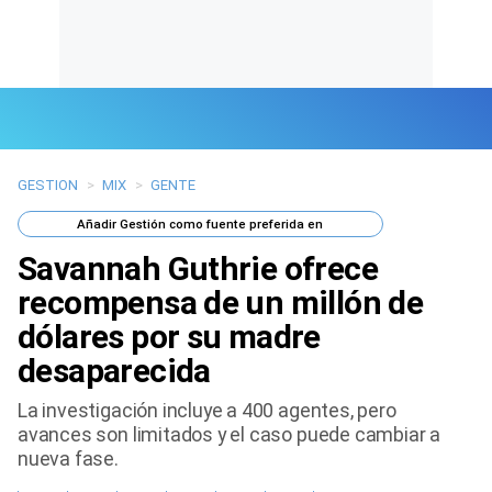
GESTION
>
MIX
>
GENTE
Últimas Noticias
Añadir
Gestión
como fuente preferida en
Mi Bolsillo
Savannah Guthrie ofrece
Respuestas
recompensa de un millón de
dólares por su madre
Gente
desaparecida
Vida Laboral
La investigación incluye a 400 agentes, pero
avances son limitados y el caso puede cambiar a
Tendencias Mix
nueva fase.
Sports