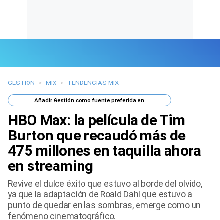
GESTION
>
MIX
>
TENDENCIAS MIX
Últimas Noticias
Añadir
Gestión
como fuente preferida en
Mi Bolsillo
HBO Max: la película de Tim
Respuestas
Burton que recaudó más de
475 millones en taquilla ahora
Gente
en streaming
Vida Laboral
Revive el dulce éxito que estuvo al borde del olvido,
ya que la adaptación de Roald Dahl que estuvo a
Tendencias Mix
punto de quedar en las sombras, emerge como un
fenómeno cinematográfico.
Sports