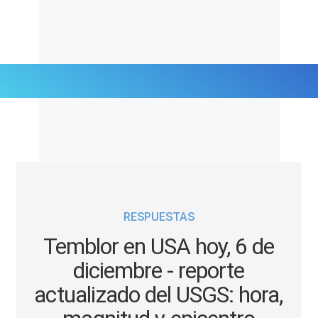
Últimas Noticias
Mi Bolsillo
Respuestas
RESPUESTAS
Gente
Temblor en USA hoy, 6 de
Vida Laboral
diciembre - reporte
actualizado del USGS: hora,
Tendencias Mix