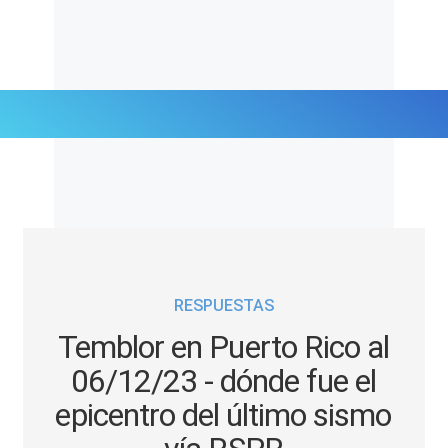
Últimas Noticias
Mi Bolsillo
Respuestas
RESPUESTAS
Gente
Temblor en Puerto Rico al
Vida Laboral
06/12/23 - dónde fue el
epicentro del último sismo
Tendencias Mix