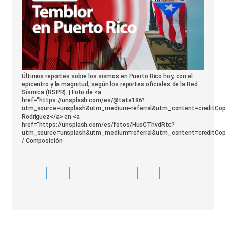
Últimos reportes sobre los sismos en Puerto Rico hoy, con el
epicentro y la magnitud, según los reportes oficiales de la Red
Sísmica (RSPR). | Foto de <a
href="https://unsplash.com/es/@tata186?
utm_source=unsplash&utm_medium=referral&utm_content=creditCop
Rodriguez</a> en <a
href="https://unsplash.com/es/fotos/HuoCThvdRtc?
utm_source=unsplash&utm_medium=referral&utm_content=creditCop
/ Composición