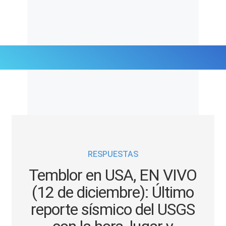
Últimas Noticias
Mi Bolsillo
Respuestas
RESPUESTAS
Gente
Temblor en USA, EN VIVO
Vida Laboral
(12 de diciembre): Último
reporte sísmico del USGS
Tendencias Mix