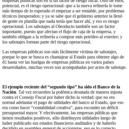
empresas públicas son en sí un factor de riesgo fiscal. Otro de ellos,
potencial, es el riesgo operacional: que a la nueva refinería le tome
más tiempo de lo esperado el empezar a ser rentable, por problemas
técnicos inesperados; y ya se sabe que el gobierno anterior la llenó
de gente en planilla que nada tenía que hacer ahí, y eso es riesgo
operacional. Los sabotajes al Oleoducto también son un factor
importante, puesto que afectan el flujo de caja de la empresa, y
también obligan a la refinería a comprar más petróleo al exterior; y
los sabotajes forman parte del riesgo operacional.
Las empresas públicas son más fácilmente víctima de sabotajes,
porque lo que se busca es chantajear al Estado para obtener algo de
él; basta ver las huelgas de empresas públicas en varios países
desarrollados, muchas veces son acompañadas por actos de sabotaje.
El ejemplo reciente del “segundo tipo” ha sido el Banco de la
Nación
. Tal vez recuerden la polémica desatada de manera injusta
contra el Consejo Fiscal por haber dicho la verdad: que no era
normal adelantar el pago de utilidades del banco al Estado, que eso
era como hacer “contabilidad creativa”, para esconder un déficit
presupuestal mayor. Y efectivamente, las empresas públicas que
tienen resultados positivos, sólo distribuyen utilidades luego de
haber publicado sus estados financieros auditados y de haberlo
decidido en asamblea general de accionistas, eso es lo correcto.