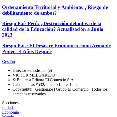
Ordenamiento Territorial y Ambiente: ¿Riesgo de
debilitamiento de ambos?
Riesgo País Perú: ¿Destrucción definitiva de la
calidad de la Educación? Actualización a Junio
2023
Riesgo País: El Desastre Económico como Arma de
Poder - 4 Años Después
Gestión
Director Periodístico (e)
VÍCTOR MELGAREJO
© Empresa Editora El Comercio S.A.
Calle Paracas #532, Pueblo Libre, Lima.
Copyright© | Gestion.pe | Grupo El Comercio | Todos los
derechos reservados
Secciones:
Portada
-
Economía
-
Mundo
-