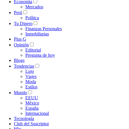
Economía
Mercados
Perú
Política
Tu Dinero
Finanzas Personales
Inmobiliarias
Plus G
Opinión
Editorial
Pregunta de hoy
Blogs
Tendencias
Lujo
Viajes
Moda
Estilos
Mundo
EEUU
México
España
Internacional
Tecnología
Club del Suscriptor
Mix