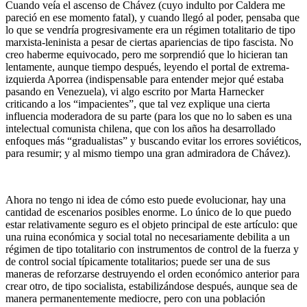
Cuando veía el ascenso de Chávez (cuyo indulto por Caldera me
pareció en ese momento fatal), y cuando llegó al poder, pensaba que
lo que se vendría progresivamente era un régimen totalitario de tipo
marxista-leninista a pesar de ciertas apariencias de tipo fascista. No
creo haberme equivocado, pero me sorprendió que lo hicieran tan
lentamente, aunque tiempo después, leyendo el portal de extrema-
izquierda Aporrea (indispensable para entender mejor qué estaba
pasando en Venezuela), vi algo escrito por Marta Harnecker
criticando a los “impacientes”, que tal vez explique una cierta
influencia moderadora de su parte (para los que no lo saben es una
intelectual comunista chilena, que con los años ha desarrollado
enfoques más “gradualistas” y buscando evitar los errores soviéticos,
para resumir; y al mismo tiempo una gran admiradora de Chávez).
Ahora no tengo ni idea de cómo esto puede evolucionar, hay una
cantidad de escenarios posibles enorme. Lo único de lo que puedo
estar relativamente seguro es el objeto principal de este artículo: que
una ruina económica y social total no necesariamente debilita a un
régimen de tipo totalitario con instrumentos de control de la fuerza y
de control social típicamente totalitarios; puede ser una de sus
maneras de reforzarse destruyendo el orden económico anterior para
crear otro, de tipo socialista, estabilizándose después, aunque sea de
manera permanentemente mediocre, pero con una población