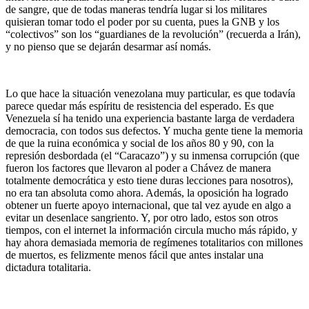
de sangre, que de todas maneras tendría lugar si los militares
quisieran tomar todo el poder por su cuenta, pues la GNB y los
“colectivos” son los “guardianes de la revolución” (recuerda a Irán),
y no pienso que se dejarán desarmar así nomás.
Lo que hace la situación venezolana muy particular, es que todavía
parece quedar más espíritu de resistencia del esperado. Es que
Venezuela sí ha tenido una experiencia bastante larga de verdadera
democracia, con todos sus defectos. Y mucha gente tiene la memoria
de que la ruina económica y social de los años 80 y 90, con la
represión desbordada (el “Caracazo”) y su inmensa corrupción (que
fueron los factores que llevaron al poder a Chávez de manera
totalmente democrática y esto tiene duras lecciones para nosotros),
no era tan absoluta como ahora. Además, la oposición ha logrado
obtener un fuerte apoyo internacional, que tal vez ayude en algo a
evitar un desenlace sangriento. Y, por otro lado, estos son otros
tiempos, con el internet la información circula mucho más rápido, y
hay ahora demasiada memoria de regímenes totalitarios con millones
de muertos, es felizmente menos fácil que antes instalar una
dictadura totalitaria.