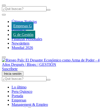
Últimas Noticias
Empresas G
Empresas
G de Gestión
Finanzas Personales
Newsletters
Mundial 2026
Suscríbete
Inicia sesión
Lo último
Peru Quiosco
Portada
Empresas
Management & Empleo