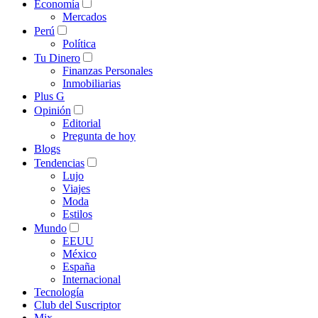
Economía
Mercados
Perú
Política
Tu Dinero
Finanzas Personales
Inmobiliarias
Plus G
Opinión
Editorial
Pregunta de hoy
Blogs
Tendencias
Lujo
Viajes
Moda
Estilos
Mundo
EEUU
México
España
Internacional
Tecnología
Club del Suscriptor
Mix