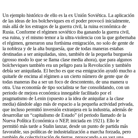
Un ejemplo histórico de ello es la ex Unión Soviética. La aplicación
de las ideas de los bolcheviques en el poder provocó inicialmente,
más allá de los estragos de la guerra civil, la ruina económica de
Rusia. Conforme el régimen soviético iba ganando la guerra civil,
esa ruina, y el mismo temor a la ultra-violencia con la que gobernaba
el régimen, generaron una fortísima emigración, no solo de gente de
la nobleza y de la alta burguesía, que de todas maneras estabas
destinadas a ser aniquiladas, sino, también de la pequeña burguesía
(grosso modo lo que se llama clase media ahora), que para algunos
bolcheviques también era un peligro para la Revolución y también
debía ser aniquilada. El hecho es que esa emigración ayudó mucho a
quitarle de encima al régimen a un cierto número de gente que de
todas maneras iba a ser un foco de descontento, de una manera u
otra. Una economía de tipo socialista se fue consolidando, con un
periodo de mejora económica innegable facilitado por el
pragmatismo de Lenin (opuesto a la idea de aniquilar a la clase
media) dándole algo más de espacio a la pequeña actividad privada,
que incluso permitió inversión extranjera en la industria, además de
desarrollar un “capitalismo de Estado” (el periodo llamado de la
Nueva Política Económica o NEP, iniciada en 1921). Ello le
permitió más tarde a Stalin lanzar, desde un punto de partida más
favorable, sus políticas de industrialización a marcha forzada, pero
también de colectivización de tierras, provocando a su vez una