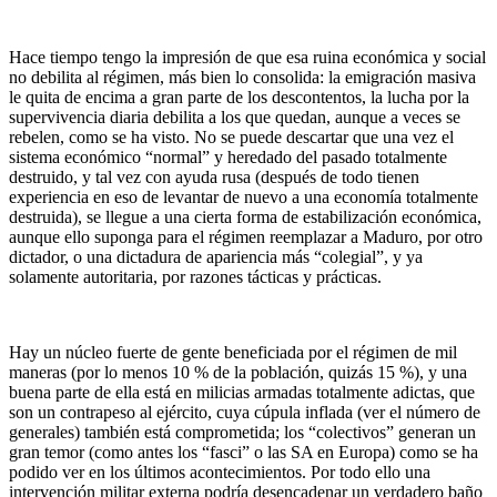
Hace tiempo tengo la impresión de que esa ruina económica y social
no debilita al régimen, más bien lo consolida: la emigración masiva
le quita de encima a gran parte de los descontentos, la lucha por la
supervivencia diaria debilita a los que quedan, aunque a veces se
rebelen, como se ha visto. No se puede descartar que una vez el
sistema económico “normal” y heredado del pasado totalmente
destruido, y tal vez con ayuda rusa (después de todo tienen
experiencia en eso de levantar de nuevo a una economía totalmente
destruida), se llegue a una cierta forma de estabilización económica,
aunque ello suponga para el régimen reemplazar a Maduro, por otro
dictador, o una dictadura de apariencia más “colegial”, y ya
solamente autoritaria, por razones tácticas y prácticas.
Hay un núcleo fuerte de gente beneficiada por el régimen de mil
maneras (por lo menos 10 % de la población, quizás 15 %), y una
buena parte de ella está en milicias armadas totalmente adictas, que
son un contrapeso al ejército, cuya cúpula inflada (ver el número de
generales) también está comprometida; los “colectivos” generan un
gran temor (como antes los “fasci” o las SA en Europa) como se ha
podido ver en los últimos acontecimientos. Por todo ello una
intervención militar externa podría desencadenar un verdadero baño