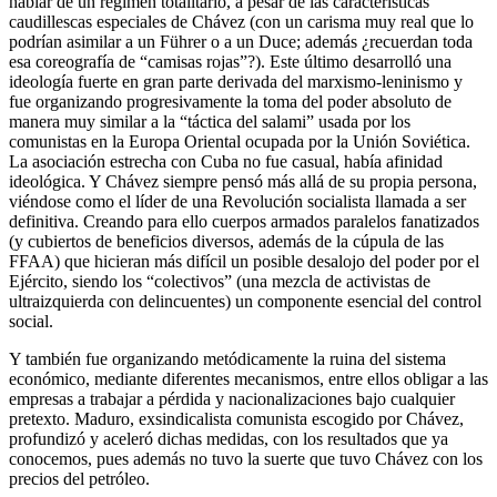
hablar de un régimen totalitario, a pesar de las características
caudillescas especiales de Chávez (con un carisma muy real que lo
podrían asimilar a un Führer o a un Duce; además ¿recuerdan toda
esa coreografía de “camisas rojas”?). Este último desarrolló una
ideología fuerte en gran parte derivada del marxismo-leninismo y
fue organizando progresivamente la toma del poder absoluto de
manera muy similar a la “táctica del salami” usada por los
comunistas en la Europa Oriental ocupada por la Unión Soviética.
La asociación estrecha con Cuba no fue casual, había afinidad
ideológica. Y Chávez siempre pensó más allá de su propia persona,
viéndose como el líder de una Revolución socialista llamada a ser
definitiva. Creando para ello cuerpos armados paralelos fanatizados
(y cubiertos de beneficios diversos, además de la cúpula de las
FFAA) que hicieran más difícil un posible desalojo del poder por el
Ejército, siendo los “colectivos” (una mezcla de activistas de
ultraizquierda con delincuentes) un componente esencial del control
social.
Y también fue organizando metódicamente la ruina del sistema
económico, mediante diferentes mecanismos, entre ellos obligar a las
empresas a trabajar a pérdida y nacionalizaciones bajo cualquier
pretexto. Maduro, exsindicalista comunista escogido por Chávez,
profundizó y aceleró dichas medidas, con los resultados que ya
conocemos, pues además no tuvo la suerte que tuvo Chávez con los
precios del petróleo.