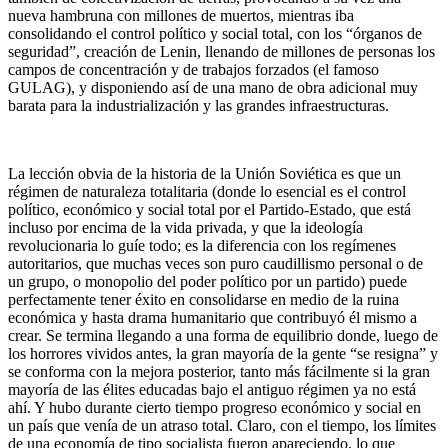
nueva hambruna con millones de muertos, mientras iba
consolidando el control político y social total, con los “órganos de
seguridad”, creación de Lenin, llenando de millones de personas los
campos de concentración y de trabajos forzados (el famoso
GULAG), y disponiendo así de una mano de obra adicional muy
barata para la industrialización y las grandes infraestructuras.
La lección obvia de la historia de la Unión Soviética es que un
régimen de naturaleza totalitaria (donde lo esencial es el control
político, económico y social total por el Partido-Estado, que está
incluso por encima de la vida privada, y que la ideología
revolucionaria lo guíe todo; es la diferencia con los regímenes
autoritarios, que muchas veces son puro caudillismo personal o de
un grupo, o monopolio del poder político por un partido) puede
perfectamente tener éxito en consolidarse en medio de la ruina
económica y hasta drama humanitario que contribuyó él mismo a
crear. Se termina llegando a una forma de equilibrio donde, luego de
los horrores vividos antes, la gran mayoría de la gente “se resigna” y
se conforma con la mejora posterior, tanto más fácilmente si la gran
mayoría de las élites educadas bajo el antiguo régimen ya no está
ahí. Y hubo durante cierto tiempo progreso económico y social en
un país que venía de un atraso total. Claro, con el tiempo, los límites
de una economía de tipo socialista fueron apareciendo, lo que