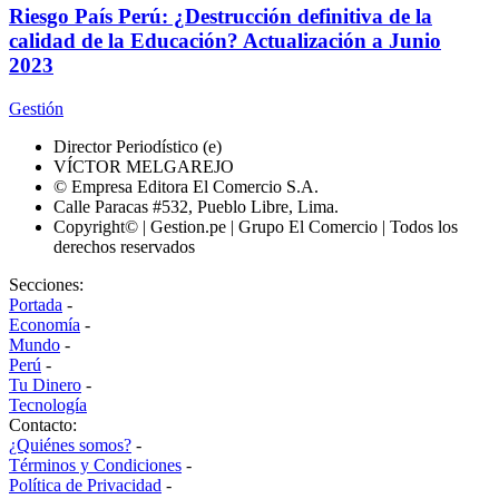
Riesgo País Perú: ¿Destrucción definitiva de la
calidad de la Educación? Actualización a Junio
2023
Gestión
Director Periodístico (e)
VÍCTOR MELGAREJO
© Empresa Editora El Comercio S.A.
Calle Paracas #532, Pueblo Libre, Lima.
Copyright© | Gestion.pe | Grupo El Comercio | Todos los
derechos reservados
Secciones:
Portada
-
Economía
-
Mundo
-
Perú
-
Tu Dinero
-
Tecnología
Contacto:
¿Quiénes somos?
-
Términos y Condiciones
-
Política de Privacidad
-