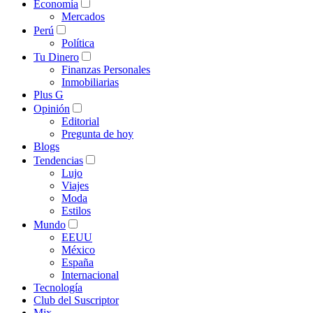
Economía
Mercados
Perú
Política
Tu Dinero
Finanzas Personales
Inmobiliarias
Plus G
Opinión
Editorial
Pregunta de hoy
Blogs
Tendencias
Lujo
Viajes
Moda
Estilos
Mundo
EEUU
México
España
Internacional
Tecnología
Club del Suscriptor
Mix