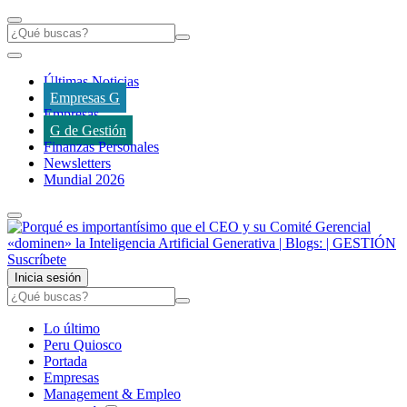
Últimas Noticias
Empresas G
Empresas
G de Gestión
Finanzas Personales
Newsletters
Mundial 2026
Suscríbete
Inicia sesión
Lo último
Peru Quiosco
Portada
Empresas
Management & Empleo