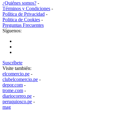
¿Quiénes somos?
-
Términos y Condiciones
-
Política de Privacidad
-
Politica de Cookies
-
Preguntas Frecuentes
Síguenos:
Suscríbete
Visite también:
elcomercio.pe
-
clubelcomercio.pe
-
depor.com
-
trome.com
-
diariocorreo.pe
-
peruquiosco.pe
-
mag