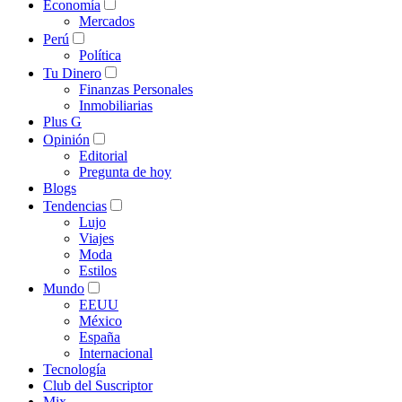
Economía
Mercados
Perú
Política
Tu Dinero
Finanzas Personales
Inmobiliarias
Plus G
Opinión
Editorial
Pregunta de hoy
Blogs
Tendencias
Lujo
Viajes
Moda
Estilos
Mundo
EEUU
México
España
Internacional
Tecnología
Club del Suscriptor
Mix