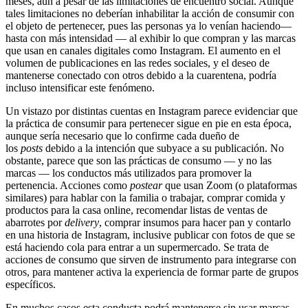
meses, aún a pesar de las limitaciones de encuentro social. Aunque
tales limitaciones no deberían inhabilitar la acción de consumir con
el objeto de pertenecer, pues las personas ya lo venían haciendo—
hasta con más intensidad — al exhibir lo que compran y las marcas
que usan en canales digitales como Instagram. El aumento en el
volumen de publicaciones en las redes sociales, y el deseo de
mantenerse conectado con otros debido a la cuarentena, podría
incluso intensificar este fenómeno.
Un vistazo por distintas cuentas en Instagram parece evidenciar que
la práctica de consumir para pertenecer sigue en pie en esta época,
aunque sería necesario que lo confirme cada dueño de
los
posts
debido a la intención que subyace a su publicación. No
obstante, parece que son las prácticas de consumo — y no las
marcas — los conductos más utilizados para promover la
pertenencia. Acciones como
postear
que usan Zoom (o plataformas
similares) para hablar con la familia o trabajar, comprar comida y
productos para la casa online, recomendar listas de ventas de
abarrotes por
delivery
, comprar insumos para hacer pan y contarlo
en una historia de Instagram, inclusive publicar con fotos de que se
está haciendo cola para entrar a un supermercado. Se trata de
acciones de consumo que sirven de instrumento para integrarse con
otros, para mantener activa la experiencia de formar parte de grupos
específicos.
En muchos casos esta conducta podrá mantenerse sin usar marcas