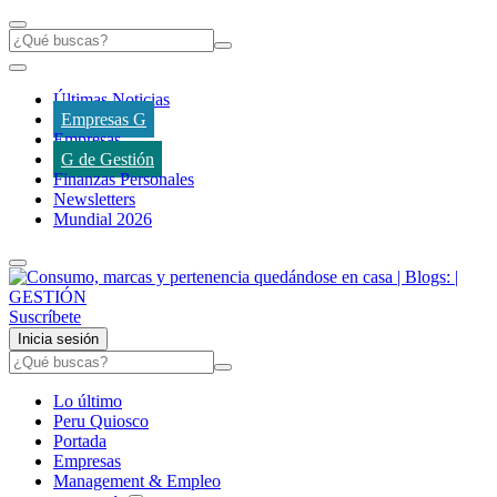
Últimas Noticias
Empresas G
Empresas
G de Gestión
Finanzas Personales
Newsletters
Mundial 2026
Suscríbete
Inicia sesión
Lo último
Peru Quiosco
Portada
Empresas
Management & Empleo