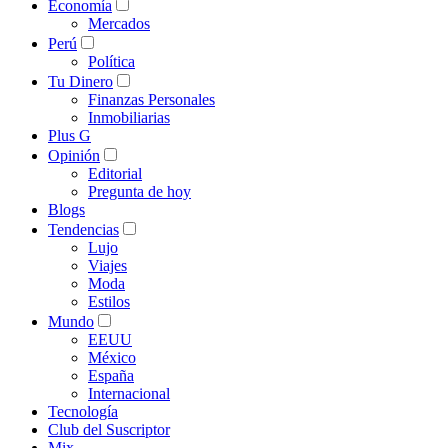
Economía
Mercados
Perú
Política
Tu Dinero
Finanzas Personales
Inmobiliarias
Plus G
Opinión
Editorial
Pregunta de hoy
Blogs
Tendencias
Lujo
Viajes
Moda
Estilos
Mundo
EEUU
México
España
Internacional
Tecnología
Club del Suscriptor
Mix