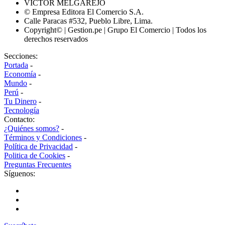
VÍCTOR MELGAREJO
© Empresa Editora El Comercio S.A.
Calle Paracas #532, Pueblo Libre, Lima.
Copyright© | Gestion.pe | Grupo El Comercio | Todos los
derechos reservados
Secciones:
Portada
-
Economía
-
Mundo
-
Perú
-
Tu Dinero
-
Tecnología
Contacto:
¿Quiénes somos?
-
Términos y Condiciones
-
Política de Privacidad
-
Politica de Cookies
-
Preguntas Frecuentes
Síguenos: