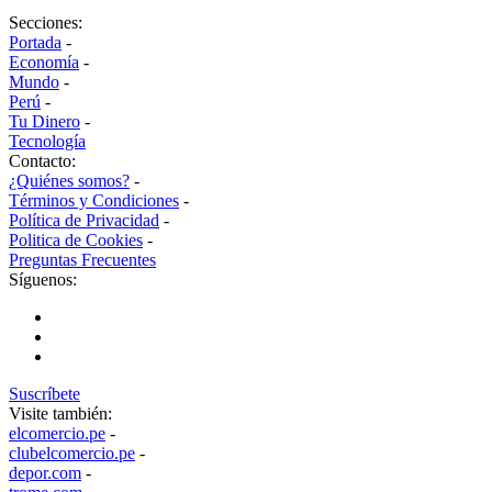
Secciones:
Portada
-
Economía
-
Mundo
-
Perú
-
Tu Dinero
-
Tecnología
Contacto:
¿Quiénes somos?
-
Términos y Condiciones
-
Política de Privacidad
-
Politica de Cookies
-
Preguntas Frecuentes
Síguenos:
Suscríbete
Visite también:
elcomercio.pe
-
clubelcomercio.pe
-
depor.com
-