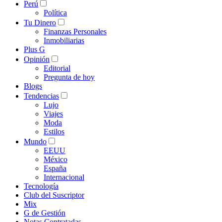
Perú
Política
Tu Dinero
Finanzas Personales
Inmobiliarias
Plus G
Opinión
Editorial
Pregunta de hoy
Blogs
Tendencias
Lujo
Viajes
Moda
Estilos
Mundo
EEUU
México
España
Internacional
Tecnología
Club del Suscriptor
Mix
G de Gestión
Notas Contratadas