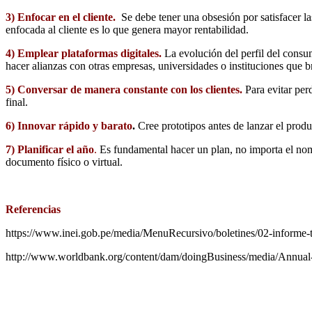
3) Enfocar en el cliente.
Se debe tener una obsesión por satisfacer l
enfocada al cliente es lo que genera mayor rentabilidad.
4) Emplear plataformas digitales.
La evolución del perfil del consu
hacer alianzas con otras empresas, universidades o instituciones que br
5) Conversar de manera constante con los clientes.
Para evitar per
final.
6) Innovar rápido y barato
.
Cree prototipos antes de lanzar el produ
7) Planificar el año
.
Es fundamental hacer un plan, no importa el nom
documento físico o virtual.
Referencias
https://www.inei.gob.pe/media/MenuRecursivo/boletines/02-informe-
http://www.worldbank.org/content/dam/doingBusiness/media/Annual