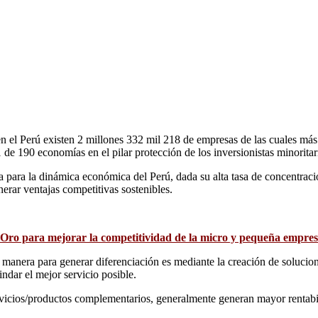
 en el Perú existen 2 millones 332 mil 218 de empresas de las cuales m
e 190 economías en el pilar protección de los inversionistas minoritar
 para la dinámica económica del Perú, dada su alta tasa de concentraci
erar ventajas competitivas sostenibles.
 Oro para mejorar la competitividad de la micro y pequeña empre
manera para generar diferenciación es mediante la creación de solucione
indar el mejor servicio posible.
vicios/productos complementarios, generalmente generan mayor rentabilid