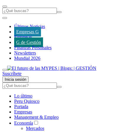
Últimas Noticias
Empresas G
Empresas
G de Gestión
Finanzas Personales
Newsletters
Mundial 2026
Suscríbete
Inicia sesión
Lo último
Peru Quiosco
Portada
Empresas
Management & Empleo
Economía
Mercados