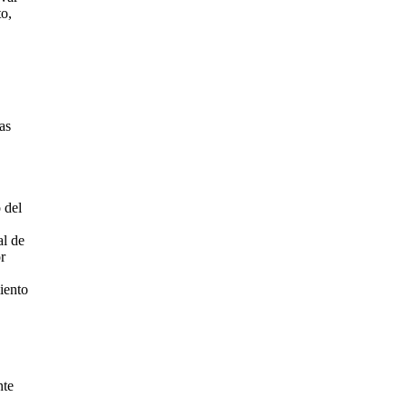
to,
as
 del
al de
r
iento
nte