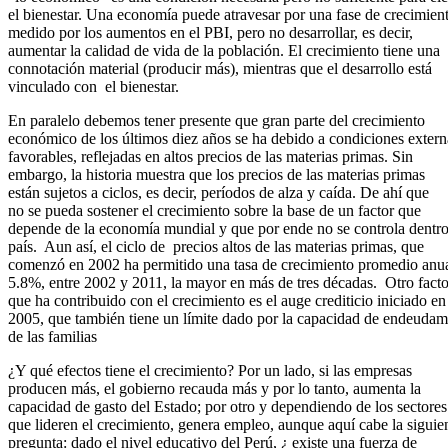
el bienestar. Una economía puede atravesar por una fase de crecimien
medido por los aumentos en el PBI, pero no desarrollar, es decir,
aumentar la calidad de vida de la población. El crecimiento tiene una
connotación material (producir más), mientras que el desarrollo está
vinculado con el bienestar.
En paralelo debemos tener presente que gran parte del crecimiento
económico de los últimos diez años se ha debido a condiciones extern
favorables, reflejadas en altos precios de las materias primas. Sin
embargo, la historia muestra que los precios de las materias primas
están sujetos a ciclos, es decir, períodos de alza y caída. De ahí que
no se pueda sostener el crecimiento sobre la base de un factor que
depende de la economía mundial y que por ende no se controla dentro
país. Aun así, el ciclo de precios altos de las materias primas, que
comenzó en 2002 ha permitido una tasa de crecimiento promedio anu
5.8%, entre 2002 y 2011, la mayor en más de tres décadas. Otro facto
que ha contribuido con el crecimiento es el auge crediticio iniciado en
2005, que también tiene un límite dado por la capacidad de endeudam
de las familias
¿Y qué efectos tiene el crecimiento? Por un lado, si las empresas
producen más, el gobierno recauda más y por lo tanto, aumenta la
capacidad de gasto del Estado; por otro y dependiendo de los sectores
que lideren el crecimiento, genera empleo, aunque aquí cabe la siguie
pregunta: dado el nivel educativo del Perú, ¿ existe una fuerza de