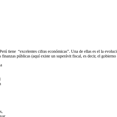
 Perú tiene “excelentes cifras económicas”. Una de ellas es el la evol
s finanzas públicas (aquí existe un superávit fiscal, es decir, el gobiern
na
l
n
s,
evar