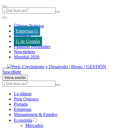
Últimas Noticias
Empresas G
Empresas
G de Gestión
Finanzas Personales
Newsletters
Mundial 2026
Suscríbete
Inicia sesión
Lo último
Peru Quiosco
Portada
Empresas
Management & Empleo
Economía
Mercados