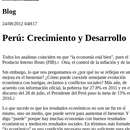
Blog
24/08/2012 04H17
Perú: Crecimiento y Desarrollo
Todos los analistas coinciden en que “la economía está bien”, pues el
Producto Interno Bruto (PIB).
Otra, el control de la inflación y de la
1
Sin embargo, lo que nos preguntamos es ¿por qué no se reflejan en u
mejora en el bienestar? ¿Cómo puede coexistir semejante evolución
económica con huelgas, reclamos y conflictos sociales? Más aún, de
acuerdo con información oficial, la pobreza fue 27.8% en 2011 y en e
discurso del 28 de julio, el Presidente del Perú puso la meta de 15% e
2016.
2
Lo que sucede es que los resultados económicos no son un fin en sí
mismo, sino un medio, que puede servir para aumentar el bienestar. Y
digo “puede” porque hay muchas economías con buenos resultados
económicos y mediocres resultados sociales. En términos más formale
“lo económico” es una condición necesaria pero no suficiente para el