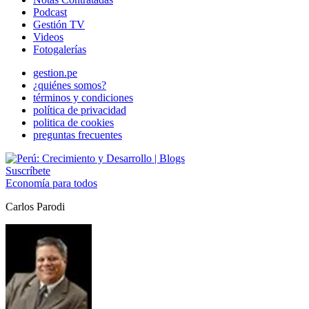
Podcast
Gestión TV
Videos
Fotogalerías
gestion.pe
¿quiénes somos?
términos y condiciones
política de privacidad
politica de cookies
preguntas frecuentes
Suscríbete
Economía para todos
Carlos Parodi