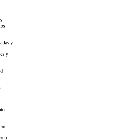
o
ños
tadas y
des y
ad
o
nto
tan
iona