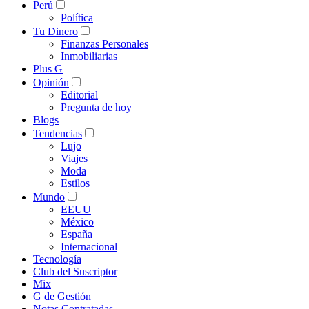
Perú
Política
Tu Dinero
Finanzas Personales
Inmobiliarias
Plus G
Opinión
Editorial
Pregunta de hoy
Blogs
Tendencias
Lujo
Viajes
Moda
Estilos
Mundo
EEUU
México
España
Internacional
Tecnología
Club del Suscriptor
Mix
G de Gestión
Notas Contratadas