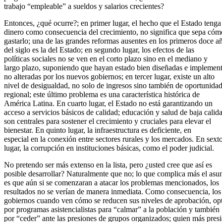
trabajo “empleable” a sueldos y salarios crecientes?
Entonces, ¿qué ocurre?; en primer lugar, el hecho que el Estado tenga
dinero como consecuencia del crecimiento, no significa que sepa cóm
gastarlo; una de las grandes reformas ausentes en los primeros doce a
del siglo es la del Estado; en segundo lugar, los efectos de las
políticas sociales no se ven en el corto plazo sino en el mediano y
largo plazo, suponiendo que hayan estado bien diseñadas e implemen
no alteradas por los nuevos gobiernos; en tercer lugar, existe un alto
nivel de desigualdad, no solo de ingresos sino también de oportunida
regional; este último problema es una característica histórica de
América Latina. En cuarto lugar, el Estado no está garantizando un
acceso a servicios básicos de calidad; educación y salud de baja calid
son centrales para sostener el crecimiento y cruciales para elevar el
bienestar. En quinto lugar, la infraestructura es deficiente, en
especial en la conexión entre sectores rurales y los mercados. En sext
lugar, la corrupción en instituciones básicas, como el poder judicial.
No pretendo ser más extenso en la lista, pero ¿usted cree que así es
posible desarrollar? Naturalmente que no; lo que complica más el asu
es que aún si se comenzaran a atacar los problemas mencionados, los
resultados no se verían de manera inmediata. Como consecuencia, los
gobiernos cuando ven cómo se reducen sus niveles de aprobación, op
por programas asistencialistas para “calmar” a la población y también
por “ceder” ante las presiones de grupos organizados; quien más pres