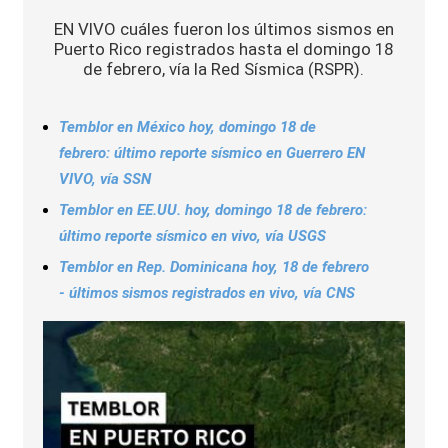
Sports
EN VIVO cuáles fueron los últimos sismos en
Puerto Rico registrados hasta el domingo 18
de febrero, vía la Red Sísmica (RSPR).
Temblor en México hoy, domingo 18 de
febrero: último reporte sísmico en Guerrero EN
VIVO, vía SSN
Temblor en EE.UU. hoy, domingo 18 de febrero:
último reporte sísmico en vivo, vía USGS
Temblor en Rep. Dominicana hoy, 18 de febrero
- últimos sismos registrados en vivo, vía CNS