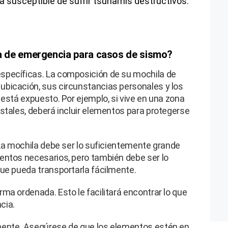
ea susceptible de sufrir tsunamis destructivos.
 de emergencia para casos de sismo?
specíficas. La composición de su mochila de
bicación, sus circunstancias personales y los
 está expuesto. Por ejemplo, si vive en una zona
stales, deberá incluir elementos para protegerse
 La mochila debe ser lo suficientemente grande
entos necesarios, pero también debe ser lo
que pueda transportarla fácilmente.
ma ordenada. Esto le facilitará encontrar lo que
cia.
mente. Asegúrese de que los elementos estén en