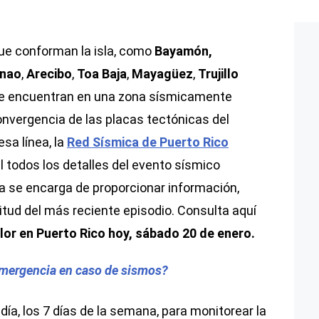
que conforman la isla, como
Bayamón,
nao
,
Arecibo
,
Toa Baja
,
Mayagüez
,
Trujillo
, se encuentran en una zona sísmicamente
convergencia de las placas tectónicas del
esa línea, la
Red Sísmica de Puerto Rico
l todos los detalles del evento sísmico
ia se encarga de proporcionar información,
itud del más reciente episodio. Consulta aquí
lor en Puerto Rico hoy, sábado 20 de enero.
mergencia en caso de sismos?
día, los 7 días de la semana, para monitorear la