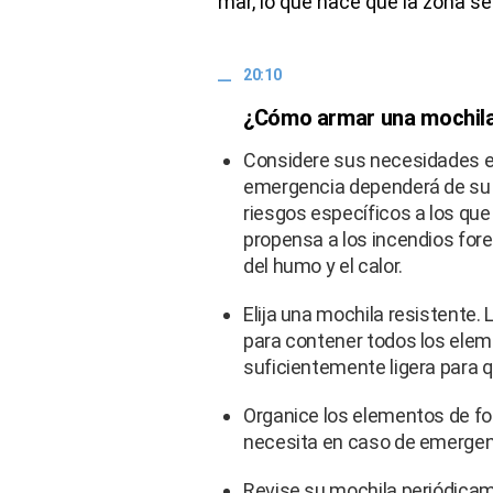
mar, lo que hace que la zona s
20:10
¿Cómo armar una mochila
Considere sus necesidades e
emergencia dependerá de su u
riesgos específicos a los que
propensa a los incendios fore
del humo y el calor.
Elija una mochila resistente.
para contener todos los elem
suficientemente ligera para 
Organice los elementos de for
necesita en caso de emergen
Revise su mochila periódica