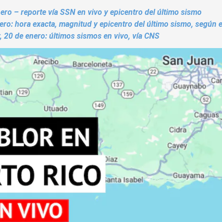
ro – reporte vía SSN en vivo y epicentro del último sismo
ero: hora exacta, magnitud y epicentro del último sismo, según 
 20 de enero: últimos sismos en vivo, vía CNS