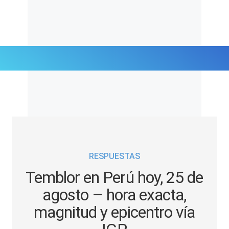
Últimas Noticias
Mi Bolsillo
Respuestas
RESPUESTAS
Gente
Temblor en Perú hoy, 25 de
Vida Laboral
agosto – hora exacta,
magnitud y epicentro vía
Tendencias Mix