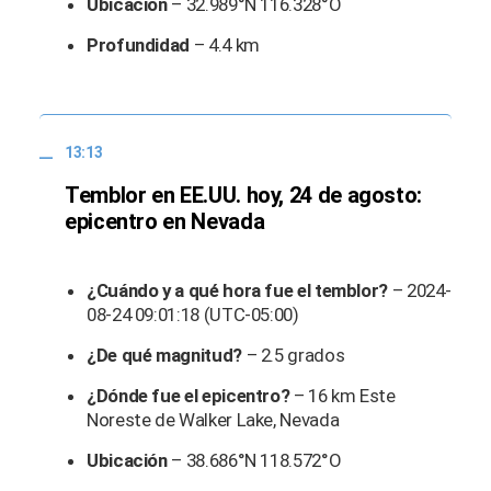
Ubicación
– 32.989°N 116.328°O
Profundidad
– 4.4 km
13:13
Temblor en EE.UU. hoy, 24 de agosto:
epicentro en Nevada
¿Cuándo y a qué hora fue el temblor?
– 2024-
08-24 09:01:18 (UTC-05:00)
¿De qué magnitud?
– 2.5 grados
¿Dónde fue el epicentro?
– 16 km Este
Noreste de Walker Lake, Nevada
Ubicación
– 38.686°N 118.572°O