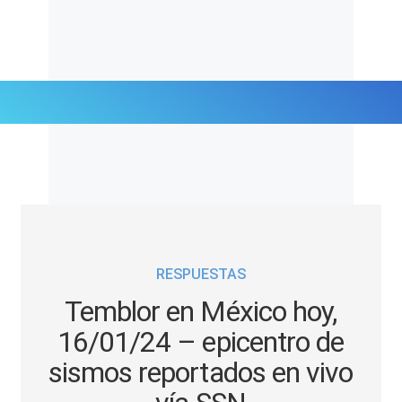
Últimas Noticias
Mi Bolsillo
Respuestas
RESPUESTAS
Gente
Temblor en México hoy,
Vida Laboral
16/01/24 – epicentro de
sismos reportados en vivo
Tendencias Mix