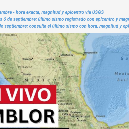
iembre - hora exacta, magnitud y epicentro vía USGS
s 6 de septiembre: último sismo registrado con epicentro y mag
de septiembre: consulta el último sismo con hora, magnitud y ep