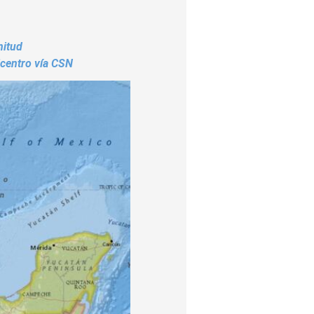
nitud
icentro vía CSN