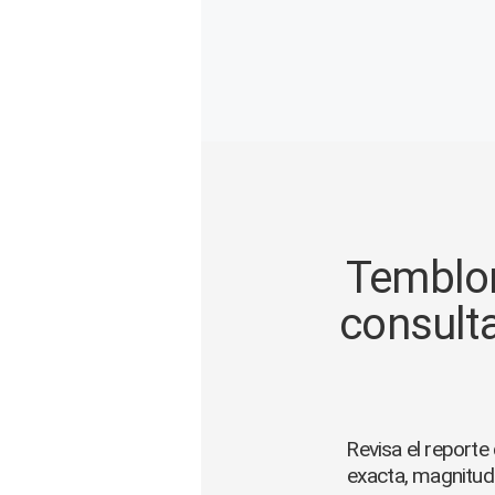
Gente
Vida Laboral
Tendencias Mix
Sports
Temblor
consulta
Revisa el reporte
exacta, magnitud 