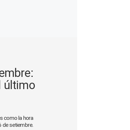
iembre:
l último
es como la hora
6 de setiembre.