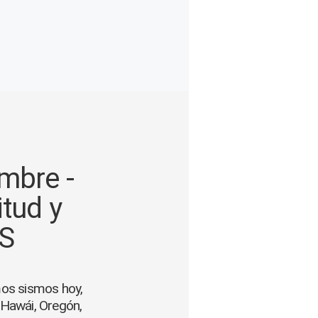
mbre -
itud y
GS
mos sismos hoy,
 Hawái, Oregón,