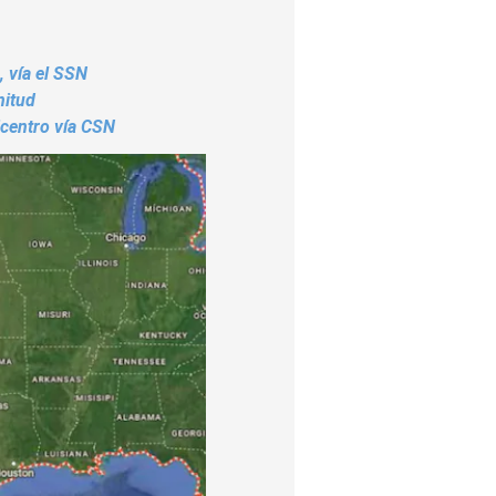
, vía el SSN
nitud
icentro vía CSN