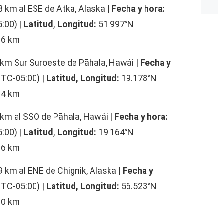
8 km al ESE de Atka, Alaska |
Fecha y hora:
:00) |
Latitud, Longitud:
51.997°N
.6 km
 km Sur Suroeste de Pāhala, Hawái |
Fecha y
UTC-05:00) |
Latitud, Longitud:
19.178°N
.4 km
 km al SSO de Pāhala, Hawái |
Fecha y hora:
:00) |
Latitud, Longitud:
19.164°N
.6 km
9 km al ENE de Chignik, Alaska |
Fecha y
UTC-05:00) |
Latitud, Longitud:
56.523°N
.0 km