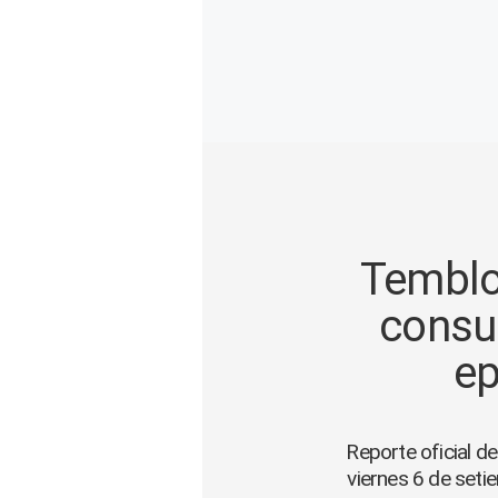
Gente
Vida Laboral
Tendencias Mix
Sports
Temblor
consul
ep
Reporte oficial d
viernes 6 de seti