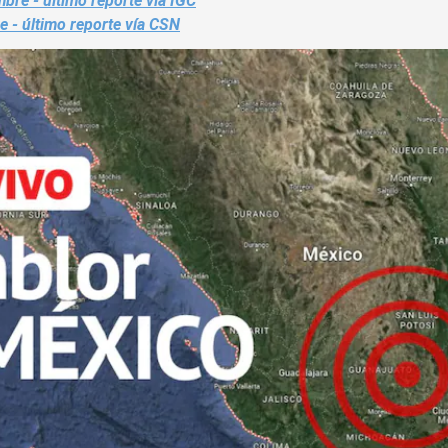
bre - último reporte vía IGC
e - último reporte vía CSN