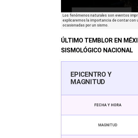
0
Los fenómenos naturales son eventos imprev
seconds
explicaremos la importancia de contar con
of
ocasionadas por un sismo.
2
minutes,
38
ÚLTIMO TEMBLOR EN MÉXI
seconds
Volume
90%
SISMOLÓGICO NACIONAL
EPICENTRO Y
MAGNITUD
FECHA Y HORA
MAGNITUD