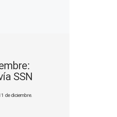
iembre:
 vía SSN
11 de diciembre.