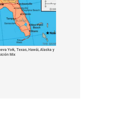
ueva York, Texas, Hawái, Alaska y
ición Mix