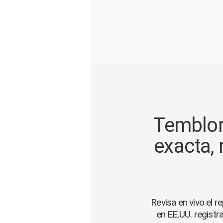
Gente
Vida Laboral
Tendencias Mix
Sports
Temblor
exacta, 
Revisa en vivo el 
en EE.UU. registr