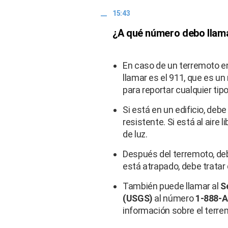
15:43
¿A qué número debo llam
En caso de un terremoto en
llamar es el 911, que es u
para reportar cualquier ti
Si está en un edificio, deb
resistente. Si está al aire l
de luz.
Después del terremoto, de
está atrapado, debe trata
También puede llamar al
S
(USGS)
al número
1-888-A
información sobre el terre