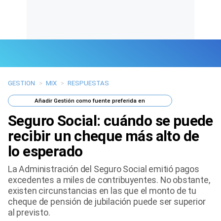
GESTION
>
MIX
>
RESPUESTAS
Últimas Noticias
Añadir
Gestión
como fuente preferida en
Mi Bolsillo
Seguro Social: cuándo se puede
Respuestas
recibir un cheque más alto de
lo esperado
Gente
La Administración del Seguro Social emitió pagos
Vida Laboral
excedentes a miles de contribuyentes. No obstante,
existen circunstancias en las que el monto de tu
Tendencias Mix
cheque de pensión de jubilación puede ser superior
al previsto.
Sports