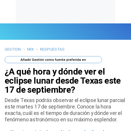
GESTION
>
MIX
>
RESPUESTAS
Últimas Noticias
Añadir
Gestión
como fuente preferida en
Mi Bolsillo
¿A qué hora y dónde ver el
Respuestas
eclipse lunar desde Texas este
17 de septiembre?
Gente
Desde Texas podrás observar el eclipse lunar parcial
Vida Laboral
este martes 17 de septiembre. Conoce la hora
exacta, cuál es el tiempo de duración y dónde ver el
Tendencias Mix
fenómeno astronómico en su máximo esplendor.
Sports