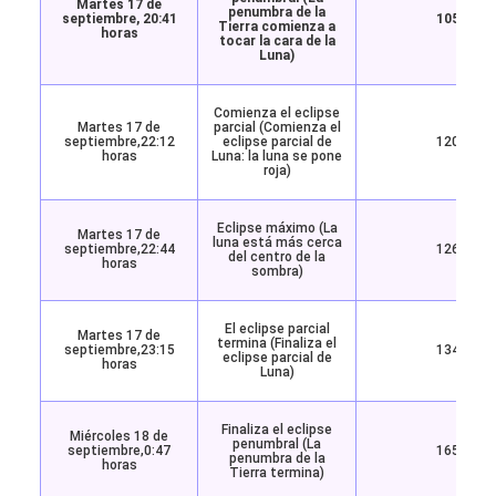
Martes 17 de
penumbra de la
septiembre, 20:41
105°
Tierra comienza a
horas
tocar la cara de la
Luna)
Comienza el eclipse
Martes 17 de
parcial (Comienza el
septiembre,22:12
eclipse parcial de
120°
horas
Luna: la luna se pone
roja)
Eclipse máximo (La
Martes 17 de
luna está más cerca
septiembre,22:44
126°
del centro de la
horas
sombra)
El eclipse parcial
Martes 17 de
termina (Finaliza el
septiembre,23:15
134°
eclipse parcial de
horas
Luna)
Finaliza el eclipse
Miércoles 18 de
penumbral (La
septiembre,0:47
165°
penumbra de la
horas
Tierra termina)