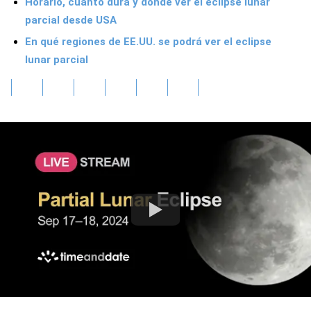
Horario, cuánto dura y dónde ver el eclipse lunar
parcial desde USA
En qué regiones de EE.UU. se podrá ver el eclipse
lunar parcial