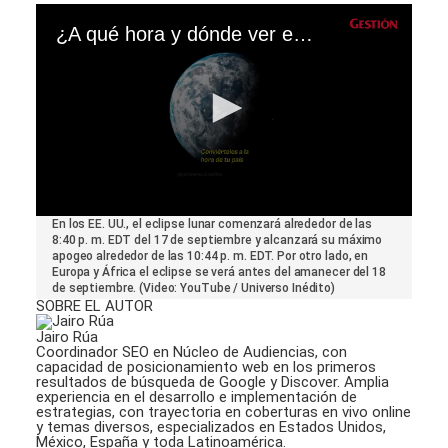
¿A qué hora y dónde ver eclipse lunar en Estados Unidos este 17 al 18 de septiembre?
0
En los EE. UU., el eclipse lunar comenzará alrededor de las
seconds
8:40 p. m. EDT del 17 de septiembre y alcanzará su máximo
of
apogeo alrededor de las 10:44 p. m. EDT. Por otro lado, en
47
Europa y África el eclipse se verá antes del amanecer del 18
seconds
de septiembre. (Video: YouTube / Universo Inédito)
SOBRE EL AUTOR
Jairo Rúa
Coordinador SEO en Núcleo de Audiencias, con
capacidad de posicionamiento web en los primeros
resultados de búsqueda de Google y Discover. Amplia
experiencia en el desarrollo e implementación de
estrategias, con trayectoria en coberturas en vivo online
y temas diversos, especializados en Estados Unidos,
México, España y toda Latinoamérica.