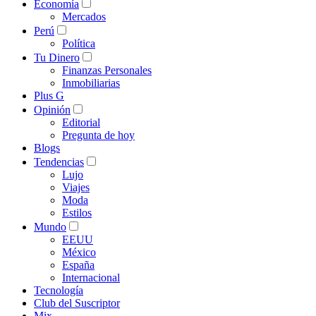
Economía
Mercados
Perú
Política
Tu Dinero
Finanzas Personales
Inmobiliarias
Plus G
Opinión
Editorial
Pregunta de hoy
Blogs
Tendencias
Lujo
Viajes
Moda
Estilos
Mundo
EEUU
México
España
Internacional
Tecnología
Club del Suscriptor
Mix