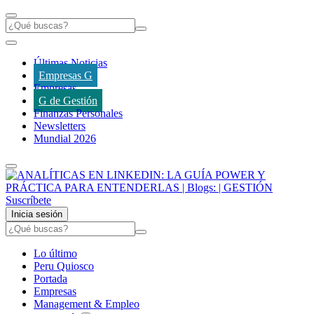
Últimas Noticias
Empresas G
Empresas
G de Gestión
Finanzas Personales
Newsletters
Mundial 2026
Suscríbete
Inicia sesión
Lo último
Peru Quiosco
Portada
Empresas
Management & Empleo