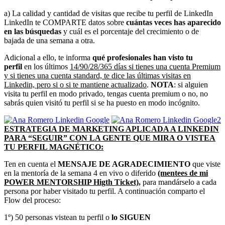
a) La calidad y cantidad de visitas que recibe tu perfil de LinkedIn
LinkedIn te COMPARTE datos sobre
cuántas veces has aparecido
en las búsquedas
y cuál es el porcentaje del crecimiento o de
bajada de una semana a otra.
Adicional a ello, te informa
qué profesionales han visto tu
perfil
en los últimos
14/90/28/365 días si tienes una cuenta Premium
y si tienes una cuenta standard, te dice las últimas visitas en
Linkedin, pero si o si te mantiene actualizado
.
NOTA
: si alguien
visita tu perfil en modo privado, tengas cuenta premium o no, no
sabrás quien visitó tu perfil si se ha puesto en modo incógnito.
ESTRATEGIA DE MARKETING APLICADA A LINKEDIN
PARA “SEGUIR” CON LA GENTE QUE MIRA O VISTEA
TU PERFIL MAGNÉTICO:
Ten en cuenta el
MENSAJE DE AGRADECIMIENTO
que viste
en la mentoría de la semana 4 en vivo o diferido
(mentees de mi
POWER MENTORSHIP Higth Ticket),
para mandárselo a cada
persona por haber visitado tu perfil. A continuación comparto el
Flow del proceso:
1º) 50 personas vistean tu perfil o
lo SIGUEN