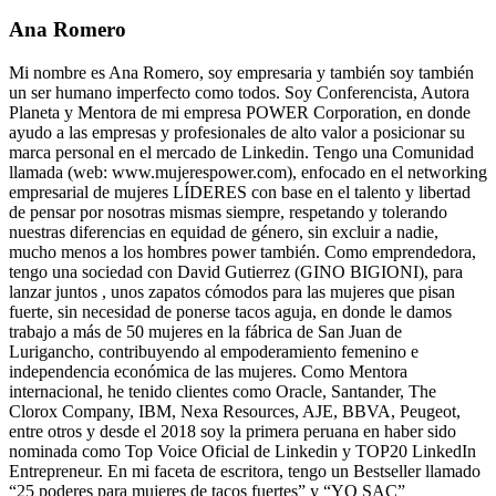
Ana Romero
Mi nombre es Ana Romero, soy empresaria y también soy también
un ser humano imperfecto como todos. Soy Conferencista, Autora
Planeta y Mentora de mi empresa POWER Corporation, en donde
ayudo a las empresas y profesionales de alto valor a posicionar su
marca personal en el mercado de Linkedin. Tengo una Comunidad
llamada (web: www.mujerespower.com), enfocado en el networking
empresarial de mujeres LÍDERES con base en el talento y libertad
de pensar por nosotras mismas siempre, respetando y tolerando
nuestras diferencias en equidad de género, sin excluir a nadie,
mucho menos a los hombres power también. Como emprendedora,
tengo una sociedad con David Gutierrez (GINO BIGIONI), para
lanzar juntos , unos zapatos cómodos para las mujeres que pisan
fuerte, sin necesidad de ponerse tacos aguja, en donde le damos
trabajo a más de 50 mujeres en la fábrica de San Juan de
Lurigancho, contribuyendo al empoderamiento femenino e
independencia económica de las mujeres. Como Mentora
internacional, he tenido clientes como Oracle, Santander, The
Clorox Company, IBM, Nexa Resources, AJE, BBVA, Peugeot,
entre otros y desde el 2018 soy la primera peruana en haber sido
nominada como Top Voice Oficial de Linkedin y TOP20 LinkedIn
Entrepreneur. En mi faceta de escritora, tengo un Bestseller llamado
“25 poderes para mujeres de tacos fuertes” y “YO SAC”