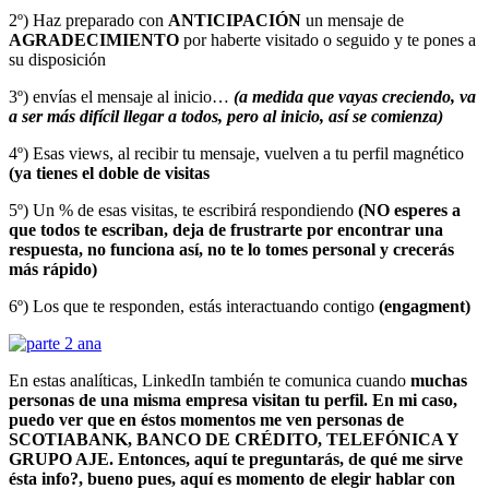
2º) Haz preparado con
ANTICIPACIÓN
un mensaje de
AGRADECIMIENTO
por haberte visitado o seguido y te pones a
su disposición
3º) envías el mensaje al inicio…
(a medida que vayas creciendo, va
a ser más difícil llegar a todos, pero al inicio, así se comienza)
4º) Esas views, al recibir tu mensaje, vuelven a tu perfil magnético
(ya tienes el doble de visitas
5º) Un % de esas visitas, te escribirá respondiendo
(NO esperes a
que todos te escriban, deja de frustrarte por encontrar una
respuesta, no funciona así, no te lo tomes personal y crecerás
más rápido)
6º) Los que te responden, estás interactuando contigo
(engagment)
En estas analíticas, LinkedIn también te comunica cuando
muchas
personas de una misma empresa visitan tu perfil. En mi caso,
puedo ver que en éstos momentos me ven personas de
SCOTIABANK, BANCO DE CRÉDITO, TELEFÓNICA Y
GRUPO AJE. Entonces, aquí te preguntarás, de qué me sirve
ésta info?, bueno pues, aquí es momento de elegir hablar con