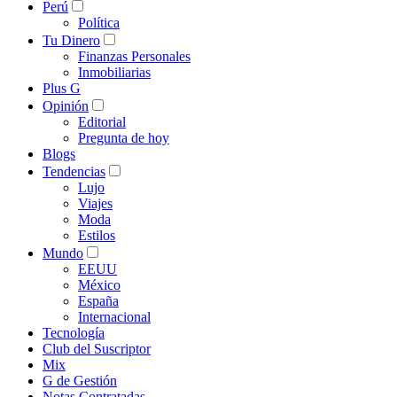
Perú
Política
Tu Dinero
Finanzas Personales
Inmobiliarias
Plus G
Opinión
Editorial
Pregunta de hoy
Blogs
Tendencias
Lujo
Viajes
Moda
Estilos
Mundo
EEUU
México
España
Internacional
Tecnología
Club del Suscriptor
Mix
G de Gestión
Notas Contratadas