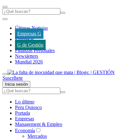
Últimas Noticias
Empresas G
Empresas
G de Gestión
Finanzas Personales
Newsletters
Mundial 2026
Suscríbete
Inicia sesión
Lo último
Peru Quiosco
Portada
Empresas
Management & Empleo
Economía
Mercados