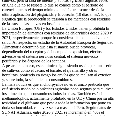
cultivos, pero la falta de buenas prácticas agrícolas algunas veces
origina que no se respete lo que se conoce como el periodo de
carencia que es el tiempo mínimo que debe transcurrir desde la
última aplicación del plaguicida y la cosecha (10 días antes), lo que
significa que la producción se traslada a los mercados con residuos
de las sustancias activas en los alimentos.
La Unión Europea (UE) y los Estados Unidos tienen prohibida la
importación de alimentos con residuos de chloryirifos desde 2020 y
2021, respectivamente, porque lo considera altamente nocivo para la
salud. Al respecto, un estudio de la Autoridad Europea de Seguridad
Alimentaria determinó que esta sustancia puede provocar,
dependiendo del receptor y del tiempo de exposición, efectos
adversos en el sistema nervioso central, el sistema nervioso
periférico y los órganos de los sentidos.
A pesar de todo eso, este químico sigue siendo usado para una serie
de cultivos como el cacao, el tomate, el ají amarillo y otras
hortalizas, poniendo en riesgo los envíos que se realizan al exterior
y, sobre todo, la salud de los consumidores.
La mala noticia es que el chlorpyrifos no es el único pesticida que
está siendo usado bajo prácticas agrícolas poco seguras para cultivar
los alimentos que consumimos todos los días. También está el
methamidophos, actualmente prohibido en la UE y China por su alta
toxicidad o el glifosato que pese a toda la información que pone en
duda su inocuidad, cada vez se usa más en el Perú. Según datos de
SUNAT Aduanas, entre 2020 y 2021 se incrementó en 40% el