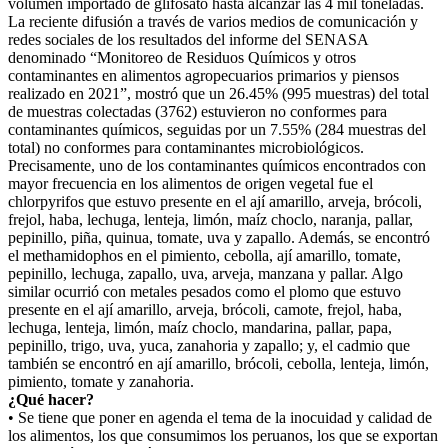
volumen importado de glifosato hasta alcanzar las 4 mil toneladas.
La reciente difusión a través de varios medios de comunicación y
redes sociales de los resultados del informe del SENASA
denominado “Monitoreo de Residuos Químicos y otros
contaminantes en alimentos agropecuarios primarios y piensos
realizado en 2021”, mostró que un 26.45% (995 muestras) del total
de muestras colectadas (3762) estuvieron no conformes para
contaminantes químicos, seguidas por un 7.55% (284 muestras del
total) no conformes para contaminantes microbiológicos.
Precisamente, uno de los contaminantes químicos encontrados con
mayor frecuencia en los alimentos de origen vegetal fue el
chlorpyrifos que estuvo presente en el ají amarillo, arveja, brócoli,
frejol, haba, lechuga, lenteja, limón, maíz choclo, naranja, pallar,
pepinillo, piña, quinua, tomate, uva y zapallo. Además, se encontró
el methamidophos en el pimiento, cebolla, ají amarillo, tomate,
pepinillo, lechuga, zapallo, uva, arveja, manzana y pallar. Algo
similar ocurrió con metales pesados como el plomo que estuvo
presente en el ají amarillo, arveja, brócoli, camote, frejol, haba,
lechuga, lenteja, limón, maíz choclo, mandarina, pallar, papa,
pepinillo, trigo, uva, yuca, zanahoria y zapallo; y, el cadmio que
también se encontró en ají amarillo, brócoli, cebolla, lenteja, limón,
pimiento, tomate y zanahoria.
¿Qué hacer?
• Se tiene que poner en agenda el tema de la inocuidad y calidad de
los alimentos, los que consumimos los peruanos, los que se exportan