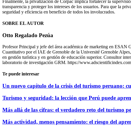
Finalmente, la privatización de Corpac implica fortalecer la supervisi
transparencia y proteger los intereses de los usuarios. Para que la pri
seguridad y eficiencia en beneficio de todos los involucrados.
SOBRE EL AUTOR
Otto Regalado Pezúa
Profesor Principal y jefe del área académica de marketing en ESAN G
Cuantitativo por el IAE de Grenoble de la Université Grenoble Alp
en gestión turística y en gestión de educación superior. Consultor in
laboratorio de investigación GRM. https://www.adscientificindex.com
Te puede interesar
Un nuevo capítulo de la crisis del turismo peruano: cu
Turismo y seguridad: la lección que Perú puede apre
Más allá de las cifras: el verdadero reto del turismo 
Más actividad, menos pensamiento: el riesgo del aprend