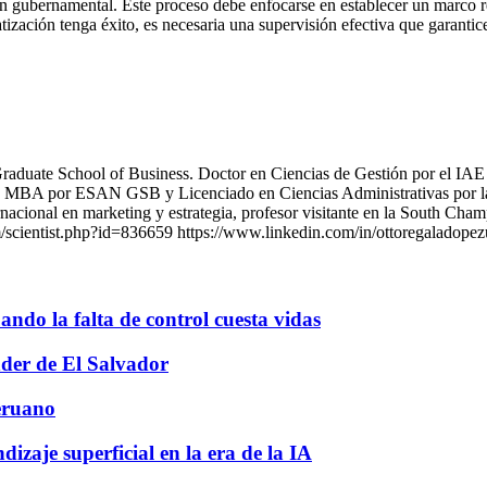
ón gubernamental. Este proceso debe enfocarse en establecer un marco re
vatización tenga éxito, es necesaria una supervisión efectiva que garant
raduate School of Business. Doctor en Ciencias de Gestión por el IAE
es, MBA por ESAN GSB y Licenciado en Ciencias Administrativas por l
ternacional en marketing y estrategia, profesor visitante en la South C
/scientist.php?id=836659 https://www.linkedin.com/in/ottoregaladopez
ando la falta de control cuesta vidas
nder de El Salvador
peruano
izaje superficial en la era de la IA