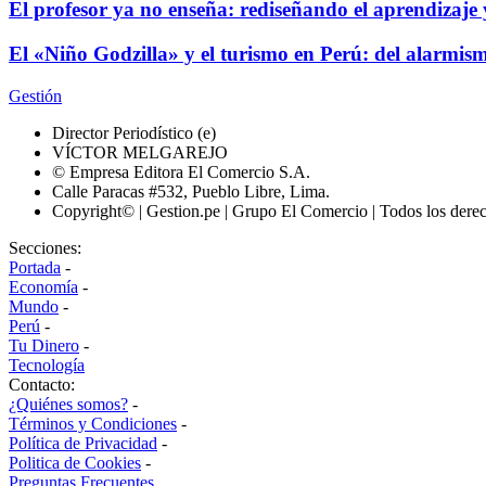
El profesor ya no enseña: rediseñando el aprendizaje y
El «Niño Godzilla» y el turismo en Perú: del alarmism
Gestión
Director Periodístico (e)
VÍCTOR MELGAREJO
© Empresa Editora El Comercio S.A.
Calle Paracas #532, Pueblo Libre, Lima.
Copyright© | Gestion.pe | Grupo El Comercio | Todos los dere
Secciones:
Portada
-
Economía
-
Mundo
-
Perú
-
Tu Dinero
-
Tecnología
Contacto:
¿Quiénes somos?
-
Términos y Condiciones
-
Política de Privacidad
-
Politica de Cookies
-
Preguntas Frecuentes