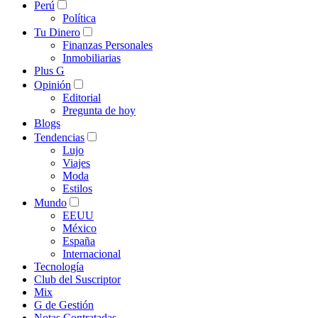
Perú
Política
Tu Dinero
Finanzas Personales
Inmobiliarias
Plus G
Opinión
Editorial
Pregunta de hoy
Blogs
Tendencias
Lujo
Viajes
Moda
Estilos
Mundo
EEUU
México
España
Internacional
Tecnología
Club del Suscriptor
Mix
G de Gestión
Notas Contratadas