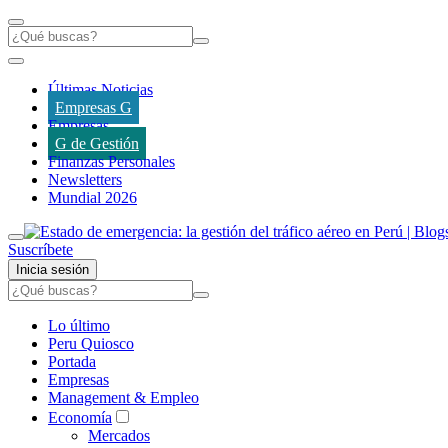
Últimas Noticias
Empresas G
Empresas
G de Gestión
Finanzas Personales
Newsletters
Mundial 2026
Suscríbete
Inicia sesión
Lo último
Peru Quiosco
Portada
Empresas
Management & Empleo
Economía
Mercados