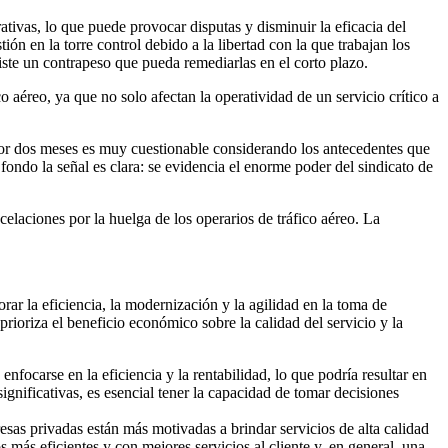
tivas, lo que puede provocar disputas y disminuir la eficacia del
ón en la torre control debido a la libertad con la que trabajan los
xiste un contrapeso que pueda remediarlas en el corto plazo.
o aéreo, ya que no solo afectan la operatividad de un servicio crítico a
por dos meses es muy cuestionable considerando los antecedentes que
 fondo la señal es clara: se evidencia el enorme poder del sindicato de
elaciones por la huelga de los operarios de tráfico aéreo. La
ar la eficiencia, la modernización y la agilidad en la toma de
rioriza el beneficio económico sobre la calidad del servicio y la
focarse en la eficiencia y la rentabilidad, lo que podría resultar en
gnificativas, es esencial tener la capacidad de tomar decisiones
esas privadas están más motivadas a brindar servicios de alta calidad
s más eficientes y con mejores servicios al cliente y, en general, una