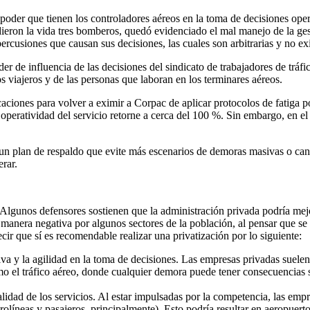
oder que tienen los controladores aéreos en la toma de decisiones opera
ieron la vida tres bomberos, quedó evidenciado el mal manejo de la gesti
percusiones que causan sus decisiones, las cuales son arbitrarias y no e
r de influencia de las decisiones del sindicato de trabajadores de tráfic
s viajeros y de las personas que laboran en los terminares aéreos.
aciones para volver a eximir a Corpac de aplicar protocolos de fatiga 
a operatividad del servicio retorne a cerca del 100 %. Sin embargo, en el
 un plan de respaldo que evite más escenarios de demoras masivas o canc
erar.
 Algunos defensores sostienen que la administración privada podría mejor
manera negativa por algunos sectores de la población, al pensar que se p
ir que sí es recomendable realizar una privatización por lo siguiente:
a y la agilidad en la toma de decisiones. Las empresas privadas suelen en
o el tráfico aéreo, donde cualquier demora puede tener consecuencias si
lidad de los servicios. Al estar impulsadas por la competencia, las empr
rolíneas y pasajeros, principalmente). Esto podría resultar en aeropuerto