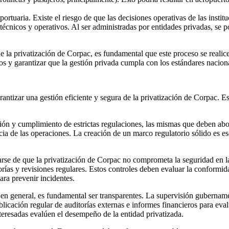
oportuaria. Existe el riesgo de que las decisiones operativas de las insti
 técnicos y operativos. Al ser administradas por entidades privadas, se p
de la privatización de Corpac, es fundamental que este proceso se realic
os y garantizar que la gestión privada cumpla con los estándares naciona
rantizar una gestión eficiente y segura de la privatización de Corpac. E
ión y cumplimiento de estrictas regulaciones, las mismas que deben abor
ncia de las operaciones. La creación de un marco regulatorio sólido es ese
rse de que la privatización de Corpac no comprometa la seguridad en la
rías y revisiones regulares. Estos controles deben evaluar la conformid
ara prevenir incidentes.
o en general, es fundamental ser transparentes. La supervisión gubername
icación regular de auditorías externas e informes financieros para evalu
nteresadas evalúen el desempeño de la entidad privatizada.