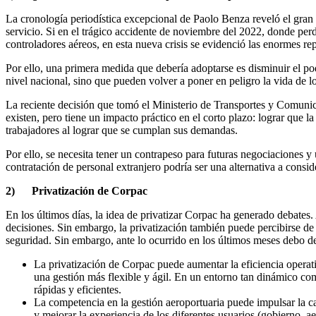
La cronología periodística excepcional de Paolo Benza reveló el gran p
servicio. Si en el trágico accidente de noviembre del 2022, donde perd
controladores aéreos, en esta nueva crisis se evidenció las enormes re
Por ello, una primera medida que debería adoptarse es disminuir el pode
nivel nacional, sino que pueden volver a poner en peligro la vida de lo
La reciente decisión que tomó el Ministerio de Transportes y Comunic
existen, pero tiene un impacto práctico en el corto plazo: lograr que l
trabajadores al lograr que se cumplan sus demandas.
Por ello, se necesita tener un contrapeso para futuras negociaciones y
contratación de personal extranjero podría ser una alternativa a consid
2)
Privatización de Corpac
En los últimos días, la idea de privatizar Corpac ha generado debates.
decisiones. Sin embargo, la privatización también puede percibirse de 
seguridad. Sin embargo, ante lo ocurrido en los últimos meses debo dec
La privatización de Corpac puede aumentar la eficiencia operativ
una gestión más flexible y ágil. En un entorno tan dinámico com
rápidas y eficientes.
La competencia en la gestión aeroportuaria puede impulsar la ca
y mejorar la experiencia de los diferentes usuarios (gobierno, ae