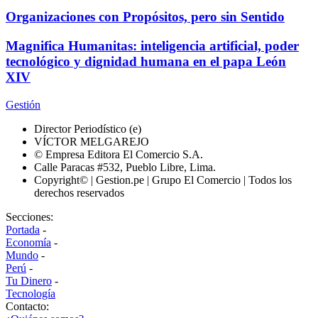
Organizaciones con Propósitos, pero sin Sentido
Magnifica Humanitas: inteligencia artificial, poder
tecnológico y dignidad humana en el papa León
XIV
Gestión
Director Periodístico (e)
VÍCTOR MELGAREJO
© Empresa Editora El Comercio S.A.
Calle Paracas #532, Pueblo Libre, Lima.
Copyright© | Gestion.pe | Grupo El Comercio | Todos los
derechos reservados
Secciones:
Portada
-
Economía
-
Mundo
-
Perú
-
Tu Dinero
-
Tecnología
Contacto: