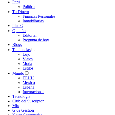
Perú
Política
Tu Dinero
Finanzas Personales
Inmobiliarias
Plus G
Opinión
Editorial
Pregunta de hoy
Blogs
Tendencias
Lujo
Viajes
Moda
Estilos
Mundo
EEUU
México
España
Internacional
Tecnología
Club del Suscriptor
Mix
G de Gestión
Notas Contratadas