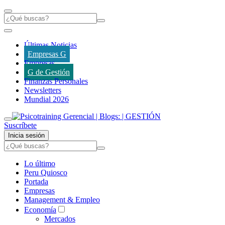
Últimas Noticias
Empresas G
Empresas
G de Gestión
Finanzas Personales
Newsletters
Mundial 2026
Suscríbete
Inicia sesión
Lo último
Peru Quiosco
Portada
Empresas
Management & Empleo
Economía
Mercados