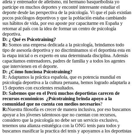
atleta y entrenador de atletismo, mi hermano basquetbolista yo
participe en muchos deportes y encontré interesante estudiar el
deporte desde las perspectiva de la psicología. Vi que el país existían
pocos psicólogos deportivos y que la población estaba cambiando
sus hábitos de vida, por eso aposte por capacitarme en España y
retornar al país con la idea de formar un centro de psicología
deportiva.
D: ¿ Qué es Psicotraining?
R:
Somos una empresa dedicada a la psicología, brindamos todo
tipo de asesoría deportiva y no discriminamos si el deportista esta en
la etapa inicial o es experto en una determinada disciplina. Además
capacitamos entrenadores, padres de familia y a todos los agentes
que intervienen en el deporte.
D: ¿Cómo funciona Psicotraining?
R: Adaptamos la práctica española, que es potencia mundial en
psicología deportiva a la cultura peruana, hemos logrado adaptarla a
15 deportes con excelentes resultados.
D: Sabemos que en el Perú muchos deportistas carecen de
recursos económicos ¿Psicotraining brinda apoyo a la
comunidad que no cuenta con medios necesarios
?
R:
Nuestra filosofía es crecer de manera inclusiva, por eso buscamos
apoyar a los jóvenes talentosos que no cuentan con recursos,
considero que la psicología no debe ser un servicio exclusivo,
tenemos una alianza estratégica con la ONG tenis para todos y
buscamos masificar la practica del tenis y apoyamos a los deportistas